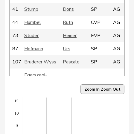
41
Stump
Doris
SP
AG
44
Humbel
Ruth
CVP
AG
73
Studer
Heiner
EVP
AG
87
Hofmann
Urs
SP
AG
107
Bruderer Wyss
Pascale
SP
AG
Egerszegi-
120
Christine
FDP
AG
Obrist
Zoom In
Zoom Out
135
Müller
Philipp
FDP
AG
15
153
Glur
Walter
SVP
AG
10
172
Speck
Christian
SVP
AG
5