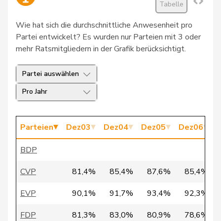
Tabelle
21
Günter
Paul
SP
BE
Wie hat sich die durchschnittliche Anwesenheit pro
31
Amstutz
Adrian
SVP
BE
Partei entwickelt? Es wurden nur Parteien mit 3 oder
mehr Ratsmitgliedern in der Grafik berücksichtigt.
42
Daguet
André
SP
BE
Partei auswählen
Fritz
51
Oehrli
SVP
BE
Abraham
Pro Jahr
53
Joder
Rudolf
SVP
BE
Parteien
Dez03
Dez04
Dez05
Dez06
D
55
Wyss
Ursula
SP
BE
BDP
57
Kiener Nellen
Margret
SP
BE
CVP
81,4%
85,4%
87,6%
85,4%
82
Triponez
Pierre
FDP
BE
EVP
90,1%
91,7%
93,4%
92,3%
86
Hochreutener
Norbert
CVP
BE
FDP
81,3%
83,0%
80,9%
78,6%
93
Wandfluh
Hansruedi
SVP
BE