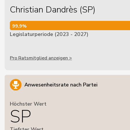
Christian Dandrès (SP)
99,9%
99,9%
Legislaturperiode (2023 - 2027)
Pro Ratsmitglied anzeigen >
Anwesenheitsrate nach Partei
Höchster Wert
SP
Tiefster Wert