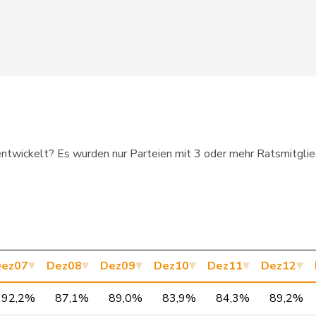
SG
942
P
JU
942
SG
942
P
BL
254
entwickelt? Es wurden nur Parteien mit 3 oder mehr Ratsmitgliede
VD
459
P
BE
941
P
GE
940
P
VS
940
ez07
Dez08
Dez09
Dez10
Dez11
Dez12
BE
939
92,2%
87,1%
89,0%
83,9%
84,3%
89,2%
ÜNE
GE
939