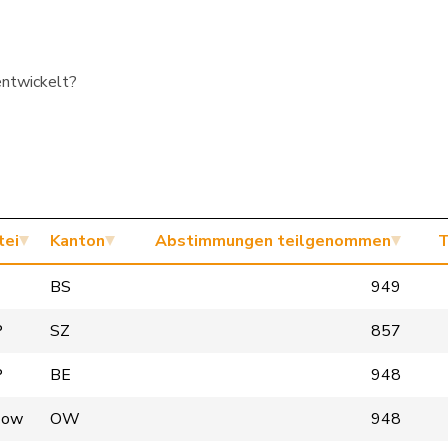
entwickelt?
tei
Kanton
Abstimmungen teilgenommen
T
BS
949
P
SZ
857
P
BE
948
-ow
OW
948