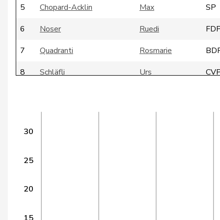
5
Chopard-Acklin
Max
SP
6
Noser
Ruedi
FD
7
Quadranti
Rosmarie
BD
8
Schläfli
Urs
CV
9
Bourgeois
Jacques
FD
10
Hurter
Thomas
SV
30
11
Rossini
Stéphane
SP
12
Ruiz
Rebecca Ana
SP
25
13
Hadorn
Philipp
SP
20
14
Schibli
Ernst
SV
15