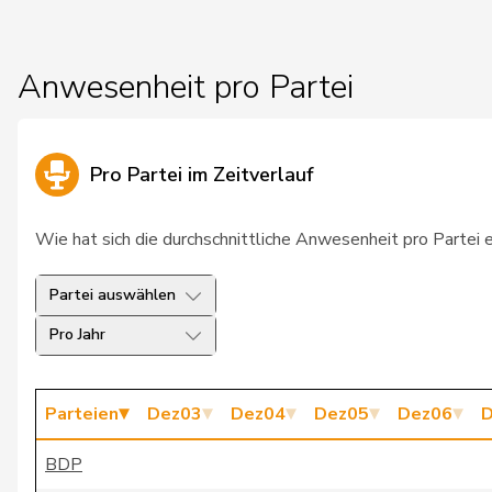
26
Friedl
Claudia
SP
Anwesenheit pro Partei
27
Gschwind
Jean-Paul
CV
28
Gysi
Barbara
SP
Pro Partei im Zeitverlauf
29
Miesch
Christian
SV
Wie hat sich die durchschnittliche Anwesenheit pro Partei 
30
Aubert
Josiane
SP
31
Geissbühler
Andrea Martina
SV
Partei auswählen
Pro Jahr
32
Amaudruz
Céline
SV
33
Amherd
Viola
CV
Parteien
Dez03
Dez04
Dez05
Dez06
D
34
Allemann
Evi
SP
BDP
35
Leuenberger
Ueli
GR