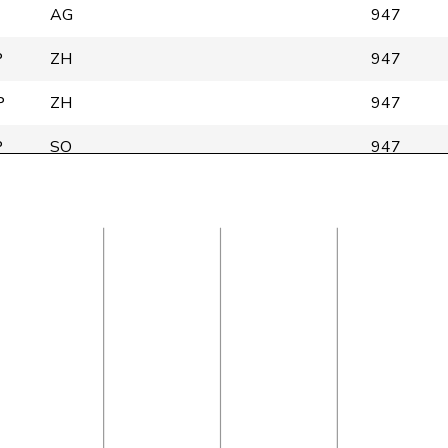
AG
947
P
ZH
947
P
ZH
947
P
SO
947
P
FR
946
P
SH
946
VS
946
VD
485
SO
945
P
ZH
551