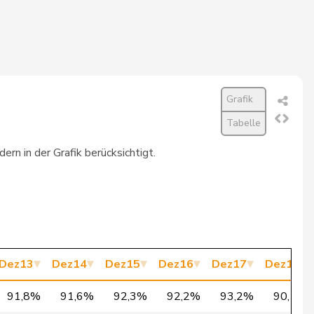
950
99,2%
950
99,2%
950
99,2%
Grafik
256
99,2%
Tabelle
rn in der Grafik berücksichtigt.
463
99,1%
950
99,1%
950
98,9%
950
98,9%
Dez13
Dez14
Dez15
Dez16
Dez17
Dez18
950
98,8%
91,8%
91,6%
92,3%
92,2%
93,2%
90,1%
950
98,8%