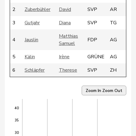
2
Zuberbühler
David
SVP
AR
3
Gutjahr
Diana
SVP
TG
Matthias
4
Jauslin
FDP
AG
Samuel
5
Kälin
Irène
GRÜNE
AG
6
Schläpfer
Therese
SVP
ZH
7
Sollberger
Sandra
SVP
BL
Zoom In
Zoom Out
Umbricht
8
Nadja
SVP
BE
Pieren
40
9
Atici
Mustafa
SP
BS
35
Fehlmann
30
10
Laurence
SP
GE