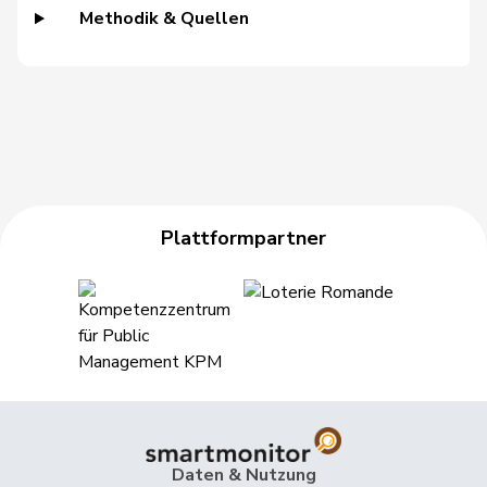
Michaud
Methodik & Quellen
48
Sophie
GRÜNE
VD
Gigon
49
Amaudruz
Céline
SVP
GE
50
Barrile
Angelo
SP
ZH
51
Bendahan
Samuel
SP
VD
52
Brélaz
Daniel
GRÜNE
VD
Plattformpartner
53
Lohr
Christian
Mitte
TG
54
Prelicz-Huber
Katharina
GRÜNE
ZH
55
Ruch
Daniel
FDP
VD
56
Addor
Jean-Luc
SVP
VS
57
Baumann
Kilian
GRÜNE
BE
Daten & Nutzung