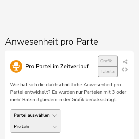
20
Berthoud
Alexandre
FDP
VD
21
Farinelli
Alex
FDP
TI
22
Gschwind
Jean-Paul
Mitte
JU
Anwesenheit pro Partei
23
Dobler
Marcel
FDP
SG
Grafik
24
Friedl
Claudia
SP
SG
Pro Partei im Zeitverlauf
Tabelle
25
Guggisberg
Lars
SVP
BE
Wie hat sich die durchschnittliche Anwesenheit pro
26
Gysin
Greta
GRÜNE
TI
Partei entwickelt? Es wurden nur Parteien mit 3 oder
mehr Ratsmitgliedern in der Grafik berücksichtigt.
Locher
27
Sandra
SP
GR
Benguerel
Partei auswählen
28
Schlatter
Marionna
GRÜNE
ZH
Pro Jahr
Schneider