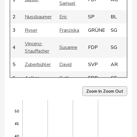
Samuel
2
Nussbaumer
Eric
SP
BL
3
Ryser
Franziska
GRÜNE
SG
Vincenz-
4
Susanne
FDP
SG
Stauffacher
5
Zuberbühler
David
SVP
AR
6
Aellen
Cyril
FDP
GE
7
Blunschy
Dominik
Mitte
SZ
Zoom In
Zoom Out
8
Dandrès
Christian
SP
GE
50
9
Egger
Mike
SVP
SG
45
10
Farinelli
Alex
FDP
TI
40