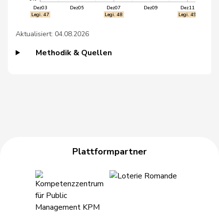
49
Kolly
Nicolas
SVP
FR
Dez03
Dez05
Dez07
Dez09
Dez11
Legi. 47
Legi. 48
Legi. 49
50
Schnyder
Markus
SVP
GL
Aktualisiert: 04.08.2026
51
Tschopp
Jean
SP
VD
Methodik & Quellen
52
Wettstein
Felix
GRÜNE
SO
53
Andrey
Gerhard
GRÜNE
FR
54
Glarner
Andreas
SVP
AG
55
Glättli
Balthasar
GRÜNE
ZH
Plattformpartner
56
Hug
Roman
SVP
GR
57
Seiler Graf
Priska
SP
ZH
58
Vietze
Kris
FDP
TG
59
Vontobel
Erich
EDU
ZH