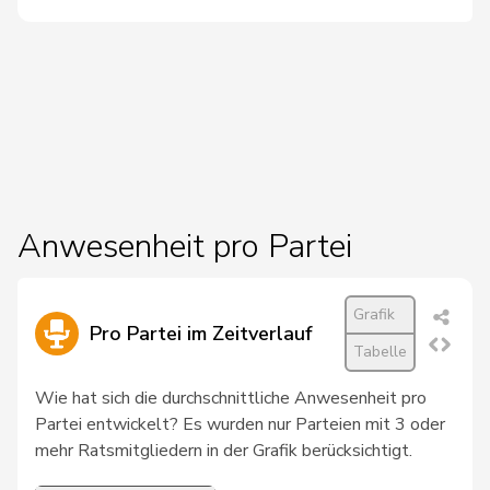
21
Molina
Fabian
SP
ZH
22
Töngi
Michael
GRÜNE
LU
Umbricht
23
Nadja
SVP
BE
Pieren
von
24
Patricia
FDP
BS
Falkenstein
Anwesenheit pro Partei
25
Widmer
Céline
SP
ZH
26
Wyssmann
Rémy
SVP
SO
Grafik
Pro Partei im Zeitverlauf
Tabelle
27
Candan
Hasan
SP
LU
Wie hat sich die durchschnittliche Anwesenheit pro
28
Friedl
Claudia
SP
SG
Partei entwickelt? Es wurden nur Parteien mit 3 oder
mehr Ratsmitgliedern in der Grafik berücksichtigt.
29
Giacometti
Anna
FDP
GR