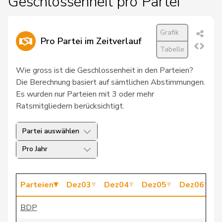
Geschlossenheit pro Partei
28
Glur
Christian
SVP
AG
29
Gredig
Corina
glp
ZH
Grafik
Pro Partei im Zeitverlauf
30
Grossen
Jürg
glp
BE
Tabelle
31
Hug
Roman
SVP
GR
Wie gross ist die Geschlossenheit in den Parteien?
Die Berechnung basiert auf sämtlichen Abstimmungen.
32
Molina
Fabian
SP
ZH
Es wurden nur Parteien mit 3 oder mehr
Ratsmitgliedern berücksichtigt.
33
Pult
Jon
SP
GR
Partei auswählen
34
Schlatter
Marionna
GRÜNE
ZH
Pro Jahr
35
Zryd
Andrea
SP
BE
36
Chollet
Clarence
GRÜNE
NE
Parteien
Dez03
Dez04
Dez05
Dez06
D
37
Giezendanner
Benjamin
SVP
AG
BDP
38
Masshardt
Nadine
SP
BE