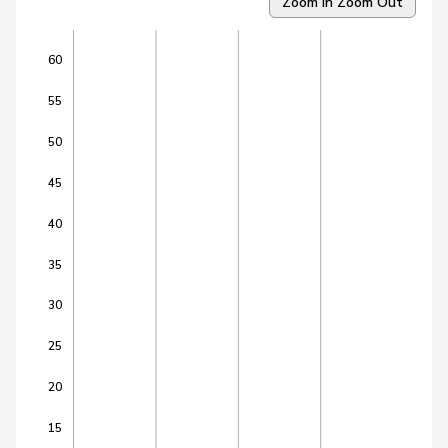
Zoom In
Zoom Out
8
Vontobel
Erich
EDU
ZH
60
9
De Ventura
Linda
SP
SH
55
10
Wermuth
Cédric
SP
AG
50
11
Widmer
Céline
SP
ZH
45
12
Alijaj
Islam
SP
ZH
40
13
Bendahan
Samuel
SP
VD
35
14
Docourt
Martine
SP
NE
30
15
Friedl
Claudia
SP
SG
25
16
Jaccoud
Jessica
SP
VD
20
17
Marti
Samira
SP
BL
15