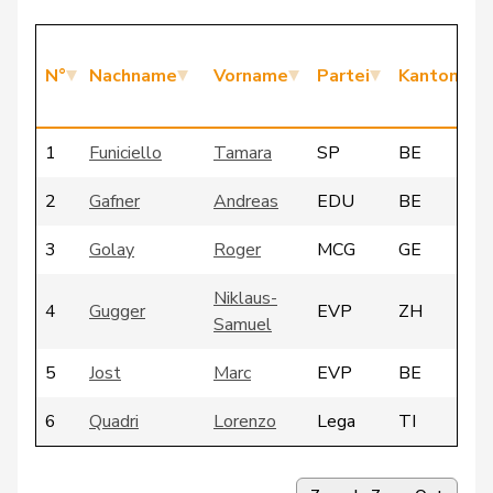
N°
Nachname
Vorname
Partei
Kanton
1
Funiciello
Tamara
SP
BE
2
Gafner
Andreas
EDU
BE
3
Golay
Roger
MCG
GE
Niklaus-
4
Gugger
EVP
ZH
Samuel
5
Jost
Marc
EVP
BE
6
Quadri
Lorenzo
Lega
TI
7
Sormanni
Daniel
MCG
GE