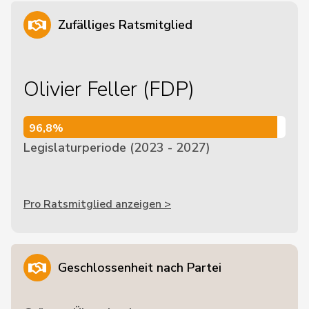
Zufälliges Ratsmitglied
Olivier Feller (FDP)
96,8%
96,8%
Legislaturperiode (2023 - 2027)
Pro Ratsmitglied anzeigen >
Geschlossenheit nach Partei