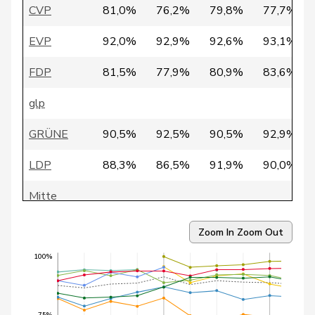
CVP
81,0%
76,2%
79,8%
77,7%
39
Strupler
Manuel
SVP
TG
EVP
92,0%
92,9%
92,6%
93,1%
40
Töngi
Michael
GRÜNE
LU
FDP
81,5%
77,9%
80,9%
83,6%
41
Brizzi
Simona
SP
AG
glp
42
Sollberger
Sandra
SVP
BL
GRÜNE
90,5%
92,5%
90,5%
92,9%
43
Wyss
Sarah
SP
BS
LDP
88,3%
86,5%
91,9%
90,0%
Fehlmann
44
Laurence
SP
GE
Mitte
Rielle
SP
88,4%
90,8%
92,1%
92,5%
45
Gysi
Barbara
SP
SG
Zoom In
Zoom Out
SVP
83,1%
81,2%
81,6%
82,1%
100%
Klopfenstein
46
Delphine
GRÜNE
GE
Broggini
47
Mahaim
Raphaël
GRÜNE
VD
75%