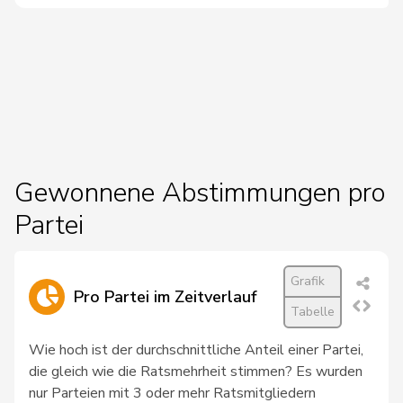
19
Maitre
Vincent
Mitte
GE
20
Kutter
Philipp
Mitte
ZH
Wismer-
21
Priska
Mitte
LU
Felder
22
Candinas
Martin
Mitte
GR
Gewonnene Abstimmungen pro
Müller-
23
Stefan
Mitte
SO
Partei
Altermatt
24
Stadler
Simon
Mitte
UR
Grafik
Pro Partei im Zeitverlauf
25
Chappuis
Isabelle
Mitte
VD
Tabelle
Bulliard-
26
Christine
Mitte
FR
Wie hoch ist der durchschnittliche Anteil einer Partei,
Marbach
die gleich wie die Ratsmehrheit stimmen? Es wurden
nur Parteien mit 3 oder mehr Ratsmitgliedern
27
Roduit
Benjamin
Mitte
VS