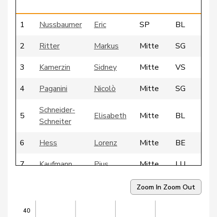
1
Nussbaumer
Eric
SP
BL
2
Ritter
Markus
Mitte
SG
3
Kamerzin
Sidney
Mitte
VS
4
Paganini
Nicolò
Mitte
SG
Schneider-
5
Elisabeth
Mitte
BL
Schneiter
6
Hess
Lorenz
Mitte
BE
7
Kaufmann
Pius
Mitte
LU
8
Meier
Andreas
Mitte
AG
Zoom In
Zoom Out
Durrer-
40
9
Regina
Mitte
NW