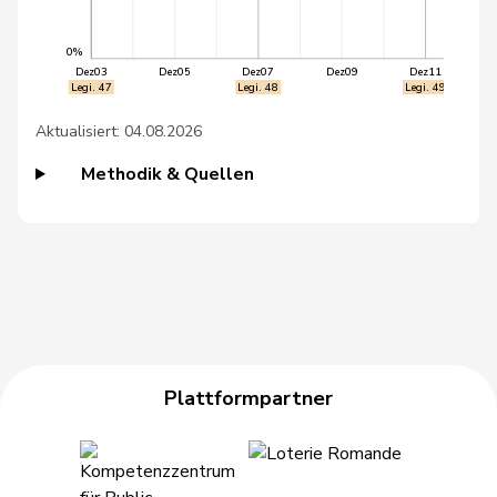
46
Riniker
Maja
FDP
AG
0%
Dez03
Dez05
Dez07
Dez09
Dez11
47
Silberschmidt
Andri
FDP
ZH
Legi. 47
Legi. 48
Legi. 49
Matthias
Aktualisiert: 04.08.2026
48
Jauslin
FDP
AG
Samuel
Methodik & Quellen
49
Walti
Beat
FDP
ZH
50
Sauter
Regine
FDP
ZH
51
Weber
Céline
glp
VD
52
Schneeberger
Daniela
FDP
BL
Plattformpartner
53
Nantermod
Philippe
FDP
VS
54
Theiler
Heinz
FDP
SZ