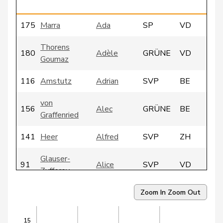
175
Marra
Ada
SP
VD
Thorens
180
Adèle
GRÜNE
VD
Goumaz
116
Amstutz
Adrian
SVP
BE
von
156
Alec
GRÜNE
BE
Graffenried
141
Heer
Alfred
SVP
ZH
Glauser-
91
Alice
SVP
VD
Zufferey
92
Bugnon
André
SVP
VD
Zoom In
Zoom Out
187
Daguet
André
SP
BE
15