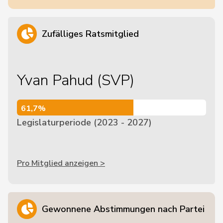
Zufälliges Ratsmitglied
Yvan Pahud (SVP)
61,7%
61,7%
Legislaturperiode (2023 - 2027)
Pro Mitglied anzeigen >
Gewonnene Abstimmungen nach Partei