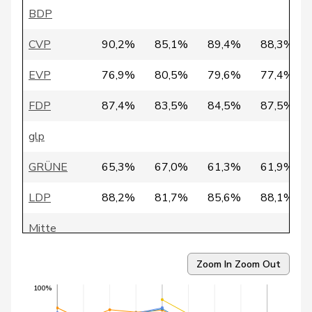
2
Brigitte
CVP
TG
Koller
BDP
103
Zuppiger
Bruno
SVP
ZH
CVP
90,2%
85,1%
89,4%
88,3%
183
Sommaruga
Carlo
SP
GE
EVP
76,9%
80,5%
79,6%
77,4%
132
Baader
Caspar
SVP
BL
FDP
87,4%
83,5%
84,5%
87,5%
148
Galladé
Chantal
SP
ZH
glp
28
Favre
Charles
FDP
VD
GRÜNE
65,3%
67,0%
61,3%
61,9%
Simoneschi-
LDP
88,2%
81,7%
85,6%
88,1%
76
Chiara
CVP
TI
Cortesi
Mitte
42
Markwalder
Christa
FDP
BE
SP
70,5%
71,4%
70,6%
65,7%
Zoom In
Zoom Out
152
Levrat
Christian
SP
FR
SVP
72,0%
66,1%
70,0%
71,7%
100%
21
Lüscher
Christian
FDP
GE