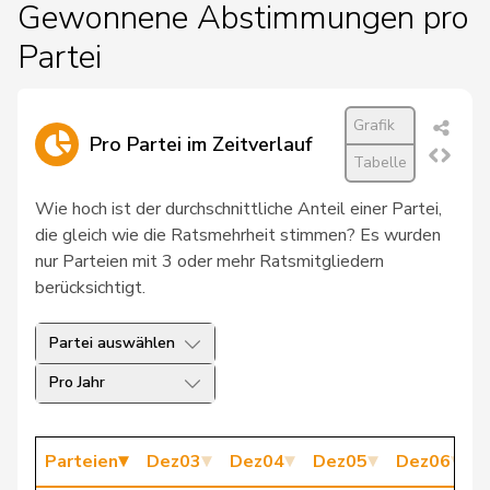
Gewonnene Abstimmungen pro
193
Hodgers
Antonio
GRÜNE
GE
Partei
71
Loepfe
Arthur
CVP
AI
121
Bignasca
Attilio
Lega
TI
Grafik
Pro Partei im Zeitverlauf
Tabelle
Schmid-
56
Barbara
CVP
ZH
Federer
Wie hoch ist der durchschnittliche Anteil einer Partei,
die gleich wie die Ratsmehrheit stimmen? Es wurden
167
Girod
Bastien
GRÜNE
ZH
nur Parteien mit 3 oder mehr Ratsmitgliedern
berücksichtigt.
154
Heim
Bea
SP
SO
145
Jans
Beat
SP
BS
Partei auswählen
Pro Jahr
184
Wyss
Brigit
GRÜNE
SO
22
Gadient
Brigitta M.
BDP
GR
Parteien
Dez03
Dez04
Dez05
Dez06
D
Häberli-