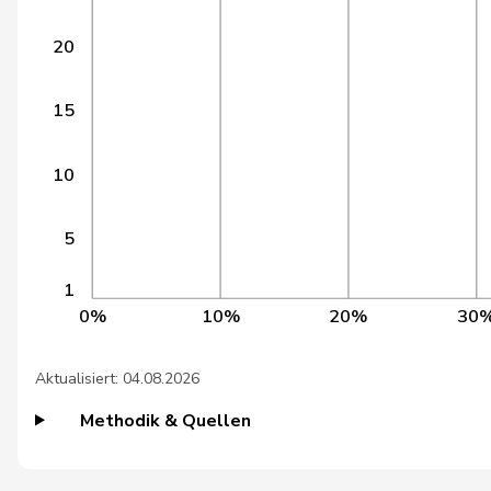
15
Barandun
Nicole
20
16
Bürgin
Yvonne
17
Nause
Reto
15
18
Blunschy
Dominik
10
19
Maitre
Vincent
5
20
Kutter
Philipp
1
21
Wismer-Felder
Priska
0%
10%
20%
30
22
Candinas
Martin
Aktualisiert: 04.08.2026
23
Müller-Altermatt
Stefan
Methodik & Quellen
24
Stadler
Simon
25
Chappuis
Isabelle