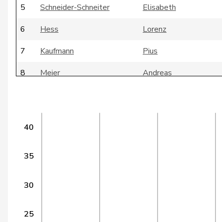
5
Schneider-Schneiter
Elisabeth
6
Hess
Lorenz
7
Kaufmann
Pius
8
Meier
Andreas
9
Durrer-Knobel
Regina
10
Bregy
Philipp Matthias
40
11
Lohr
Christian
35
12
Pfister
Gerhard
13
Müller
Leo
30
14
Bally
Maya
25