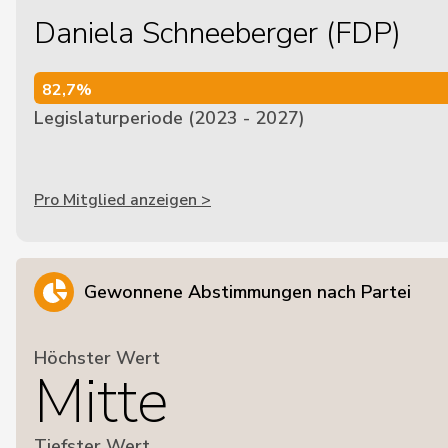
Daniela Schneeberger (FDP)
82,7%
82,7%
Legislaturperiode (2023 - 2027)
Pro Mitglied anzeigen >
Gewonnene Abstimmungen nach Partei
Höchster Wert
Mitte
Tiefster Wert