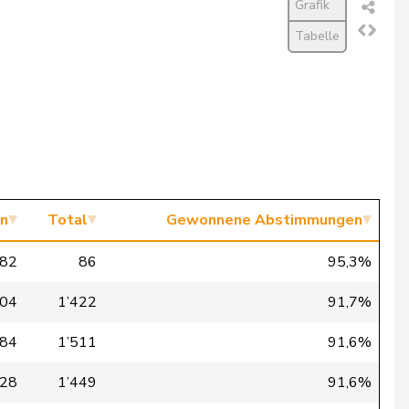
Grafik
Tabelle
n
Total
Gewonnene Abstimmungen
82
86
95,3%
304
1’422
91,7%
384
1’511
91,6%
328
1’449
91,6%