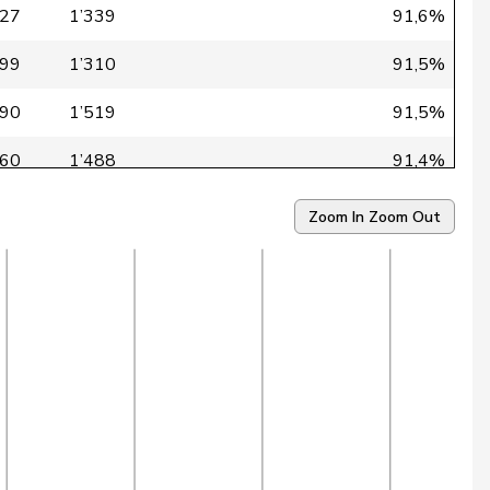
227
1’339
91,6%
199
1’310
91,5%
390
1’519
91,5%
360
1’488
91,4%
311
1’436
91,3%
Zoom In
Zoom Out
346
1’478
91,1%
357
1’491
91,0%
242
1’365
91,0%
281
1’410
90,9%
285
1’415
90,8%