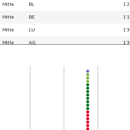
Mitte
BL
1’
Mitte
BE
1’
Mitte
LU
1’
Mitte
AG
1’
Mitte
NW
1’
Mitte
VS
1’
Mitte
TG
1’
Mitte
ZG
1’
Mitte
LU
1’
Mitte
AG
1’