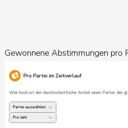
26
Bulliard-Marbach
Christine
27
Roduit
Benjamin
28
Roth Pasquier
Marie-France
29
Rechsteiner
Thomas
Gewonnene Abstimmungen pro P
30
Wehrli
Laurent
31
Fonio
Giorgio
Pro Partei im Zeitverlauf
32
Gobet
Nadine
Wie hoch ist der durchschnittliche Anteil einer Partei, die
33
Feller
Olivier
Partei auswählen
34
von Falkenstein
Patricia
Pro Jahr
35
Giacometti
Anna