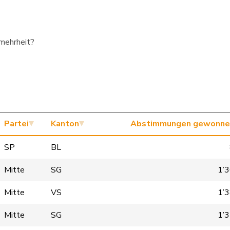
smehrheit?
Partei
Kanton
Abstimmungen gewonne
SP
BL
Mitte
SG
1’
Mitte
VS
1’
Mitte
SG
1’