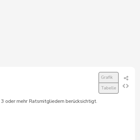
177
1’310
89,8%
309
1’459
89,7%
325
1’477
89,7%
250
1’412
88,5%
209
1’375
87,9%
Grafik
299
1’496
86,8%
Tabelle
311
1’515
86,5%
t 3 oder mehr Ratsmitgliedern berücksichtigt.
223
1’418
86,2%
297
1’510
85,9%
273
1’484
85,8%