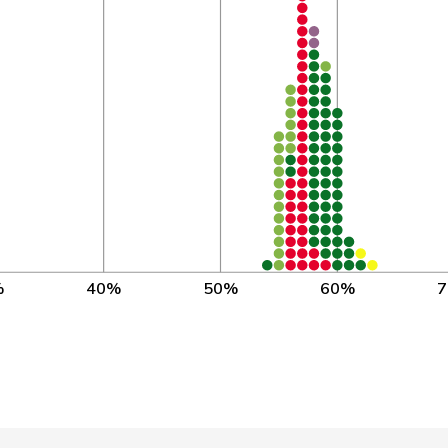
Mitte
ZH
1’
Mitte
ZH
1’
Mitte
BE
1’
Mitte
SZ
1’
Mitte
GE
1’
Mitte
ZH
1’
Mitte
LU
1’
%
40%
50%
60%
Mitte
GR
1’
Mitte
SO
1’
Mitte
UR
1’
Mitte
VD
1’