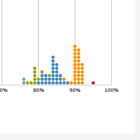
318
1’452
90,8%
222
1’346
90,8%
195
1’316
90,8%
322
1’463
90,4%
300
1’440
90,3%
010
1’120
90,2%
358
1’505
90,2%
70%
80%
90%
100%
316
1’461
90,1%
205
1’337
90,1%
331
1’479
90,0%
350
1’501
89,9%