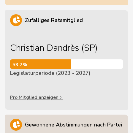
Zufälliges Ratsmitglied
Christian Dandrès (SP)
53,7%
53,7%
Legislaturperiode (2023 - 2027)
Pro Mitglied anzeigen >
Gewonnene Abstimmungen nach Partei