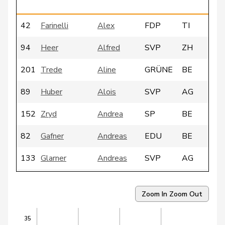
42
Farinelli
Alex
FDP
TI
94
Heer
Alfred
SVP
ZH
201
Trede
Aline
GRÜNE
BE
89
Huber
Alois
SVP
AG
152
Zryd
Andrea
SP
BE
82
Gafner
Andreas
EDU
BE
133
Glarner
Andreas
SVP
AG
14
Meier
Andreas
Mitte
AG
Zoom In
Zoom Out
46
Silberschmidt
Andri
FDP
ZH
35
32
Giacometti
Anna
FDP
GR