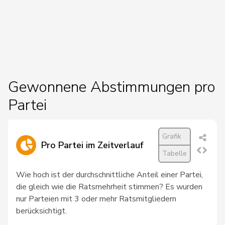
162
Gaillard
Benoît
SP
VD
36
Balmer
Bettina
FDP
ZH
172
Tuosto
Brenda
SP
VD
Gewonnene Abstimmungen pro
154
Crottaz
Brigitte
SP
VD
Partei
141
Storni
Bruno
SP
TI
115
Walliser
Bruno
SVP
ZH
Grafik
Pro Partei im Zeitverlauf
173
Wermuth
Cédric
SP
AG
Tabelle
98
Amaudruz
Céline
SVP
GE
Wie hoch ist der durchschnittliche Anteil einer Partei,
die gleich wie die Ratsmehrheit stimmen? Es wurden
57
Weber
Céline
glp
VD
nur Parteien mit 3 oder mehr Ratsmitgliedern
berücksichtigt.
158
Widmer
Céline
SP
ZH