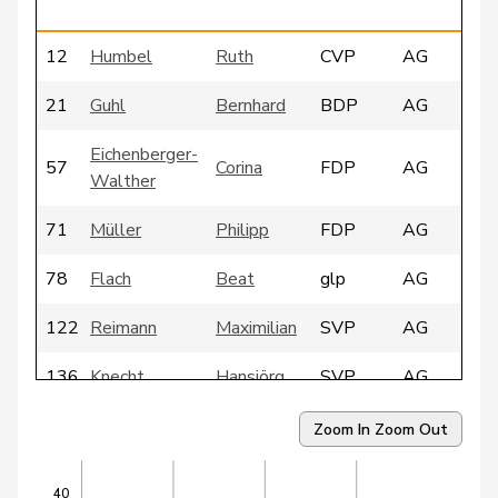
12
Humbel
Ruth
CVP
AG
21
Guhl
Bernhard
BDP
AG
Eichenberger-
57
Corina
FDP
AG
Walther
71
Müller
Philipp
FDP
AG
78
Flach
Beat
glp
AG
122
Reimann
Maximilian
SVP
AG
136
Knecht
Hansjörg
SVP
AG
150
Giezendanner
Ulrich
SVP
AG
Zoom In
Zoom Out
154
Killer
Hans
SVP
AG
40