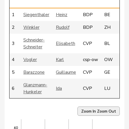
1
Siegenthaler
Heinz
BDP
BE
2
Winkler
Rudolf
BDP
ZH
Schneider-
3
Elisabeth
CVP
BL
Schneiter
4
Vogler
Karl
csp-ow
OW
5
Barazzone
Guillaume
CVP
GE
Glanzmann-
6
Ida
CVP
LU
Hunkeler
7
Darbellay
Christophe
CVP
VS
Zoom In
Zoom Out
8
Schläfli
Urs
CVP
SO
40