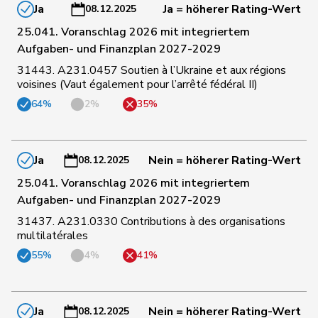
Ja
Ja = höherer Rating-Wert
08.12.2025
25.041. Voranschlag 2026 mit integriertem
51
De Ventura
Linda
SP
SH
Aufgaben- und Finanzplan 2027-2029
31443. A231.0457 Soutien à l’Ukraine et aux régions
voisines (Vaut également pour l’arrêté fédéral II)
53
Bendahan
Samuel
SP
VD
64%
2%
35%
54
Storni
Bruno
SP
TI
Ja
Nein = höherer Rating-Wert
08.12.2025
25.041. Voranschlag 2026 mit integriertem
55
Wyss
Sarah
SP
BS
Aufgaben- und Finanzplan 2027-2029
31437. A231.0330 Contributions à des organisations
56
Gaillard
Benoît
SP
VD
multilatérales
55%
4%
41%
57
Funiciello
Tamara
SP
BE
Ja
Nein = höherer Rating-Wert
08.12.2025