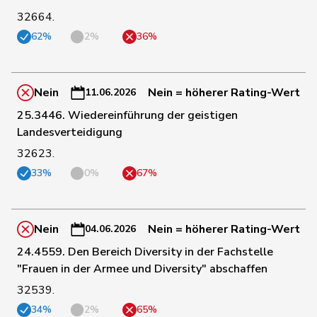
32664.
62%
2%
36%
13
Chollet
Clarence
GRÜNE
NE
14
Gysin
Greta
GRÜNE
TI
Nein
Nein = höherer Rating-Wert
11.06.2026
25.3446. Wiedereinführung der geistigen
Landesverteidigung
15
Mahaim
Raphaël
GRÜNE
VD
32623.
33%
0%
67%
19
Baumann
Kilian
GRÜNE
BE
Nein
Nein = höherer Rating-Wert
04.06.2026
20
Clivaz
Christophe
GRÜNE
VS
24.4559. Den Bereich Diversity in der Fachstelle
"Frauen in der Armee und Diversity" abschaffen
23
Schneider
Meret
GRÜNE
ZH
32539.
34%
2%
65%