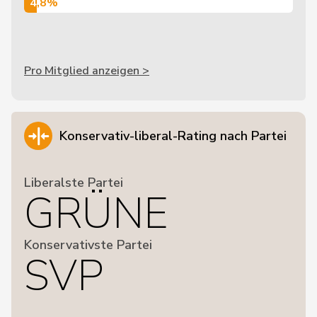
4,8%
4,8%
Pro Mitglied anzeigen >
Konservativ-liberal-Rating nach Partei
Liberalste Partei
GRÜNE
Konservativste Partei
SVP