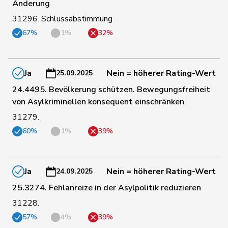
143
Grüter
Franz
SVP
LU
Änderung
31296. Schlussabstimmung
67%
1%
32%
144
Imark
Christian
SVP
SO
145
Reimann
Lukas
SVP
SG
Ja
Nein = höherer Rating-Wert
25.09.2025
24.4495. Bevölkerung schützen. Bewegungsfreiheit
von Asylkriminellen konsequent einschränken
146
Buffat
Michaël
SVP
VD
31279.
60%
1%
39%
147
Glur
Christian
SVP
AG
Ja
Nein = höherer Rating-Wert
24.09.2025
148
Gutjahr
Diana
SVP
TG
25.3274. Fehlanreize in der Asylpolitik reduzieren
31228.
149
Schnyder
Markus
SVP
GL
57%
4%
39%