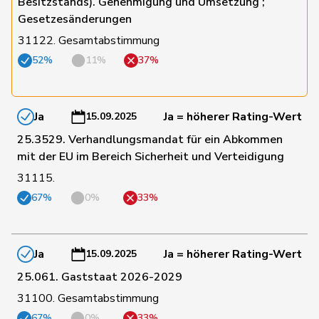
Besitzstands). Genehmigung und Umsetzung ;
Gesetzesänderungen
31122. Gesamtabstimmung
158
Graber
Michael
SVP
VS
52%
11%
37%
159
Steinemann
Barbara
SVP
ZH
Ja
Ja = höherer Rating-Wert
15.09.2025
160
Pamini
Paolo
SVP
TI
25.3529. Verhandlungsmandat für ein Abkommen
mit der EU im Bereich Sicherheit und Verteidigung
31115.
161
Tuena
Mauro
SVP
ZH
67%
0%
33%
162
Walliser
Bruno
SVP
ZH
Ja
Ja = höherer Rating-Wert
15.09.2025
25.061. Gaststaat 2026-2029
163
Nicolet
Jacques
SVP
VD
31100. Gesamtabstimmung
67%
0%
33%