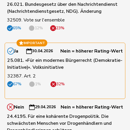
26.021. Bundesgesetz über den Nachrichtendienst
34
Schlatter
Marionna
GRÜNE
ZH
(Nachrichtendienstgesetz, NDG). Änderung
32509. Vote sur l'ensemble
36
Töngi
Michael
GRÜNE
LU
65%
12%
23%
IMPORTANT
39
Brenzikofer
Florence
GRÜNE
BL
Ja
Nein = höherer Rating-Wert
30.04.2026
25.081. «Für ein modernes Bürgerrecht (Demokratie-
52
Weichelt
Manuela
GRÜNE
ZG
Initiative)». Volksinitiative
32387. Art. 2
67%
1%
32%
58
Porchet
Léonore
GRÜNE
VD
165
Quadri
Lorenzo
Lega
TI
Nein
Nein = höherer Rating-Wert
29.04.2026
24.4195. Für eine kohärente Drogenpolitik. Die
schwächsten Menschen vor Drogenhändlern und
134
Sormanni
Daniel
MCG
GE