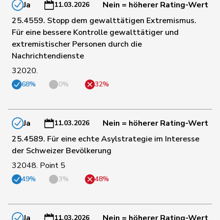
Ja
Nein = höherer Rating-Wert
11.03.2026
25.4559. Stopp dem gewalttätigen Extremismus.
113
Kaufmann
Pius
Mitte
LU
Für eine bessere Kontrolle gewalttätiger und
extremistischer Personen durch die
Nachrichtendienste
122
Ritter
Markus
Mitte
SG
32020.
68%
0%
32%
128
Müller
Leo
Mitte
LU
Ja
Nein = höherer Rating-Wert
11.03.2026
131
Rechsteiner
Thomas
Mitte
AI
25.4589. Für eine echte Asylstrategie im Interesse
der Schweizer Bevölkerung
3
Bullakaj
Arbër
SP
SG
32048. Point 5
49%
3%
48%
5
Dobler
Loïc
SP
JU
Ja
Nein = höherer Rating-Wert
11.03.2026