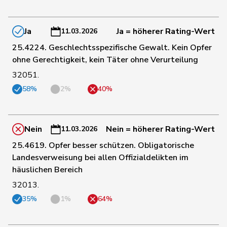
Schneider-
Ja
Ja = höherer Rating-Wert
92
Elisabeth
Mitte
BL
11.03.2026
Schneiter
25.4224. Geschlechtsspezifische Gewalt. Kein Opfer
ohne Gerechtigkeit, kein Täter ohne Verurteilung
93
Kutter
Philipp
Mitte
ZH
32051.
58%
2%
40%
94
Hess
Lorenz
Mitte
BE
Nein
Nein = höherer Rating-Wert
11.03.2026
95
Pfister
Gerhard
Mitte
ZG
25.4619. Opfer besser schützen. Obligatorische
Landesverweisung bei allen Offizialdelikten im
96
Stadler
Simon
Mitte
UR
häuslichen Bereich
32013.
Durrer-
35%
1%
64%
97
Regina
Mitte
NW
Knobel