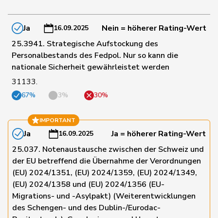
151
Hess
Erich
SVP
BE
Ja
Nein = höherer Rating-Wert
16.09.2025
25.3941. Strategische Aufstockung des
152
Hug
Roman
SVP
GR
Personalbestands des Fedpol. Nur so kann die
nationale Sicherheit gewährleistet werden
153
Sollberger
Sandra
SVP
BL
31133.
67%
3%
30%
154
Strupler
Manuel
SVP
TG
IMPORTANT
Ja
Ja = höherer Rating-Wert
16.09.2025
155
Wandfluh
Ernst
SVP
BE
25.037. Notenaustausche zwischen der Schweiz und
der EU betreffend die Übernahme der Verordnungen
(EU) 2024/1351, (EU) 2024/1359, (EU) 2024/1349,
156
Wyssmann
Rémy
SVP
SO
(EU) 2024/1358 und (EU) 2024/1356 (EU-
Migrations- und -Asylpakt) (Weiterentwicklungen
des Schengen- und des Dublin-/Eurodac-
157
Egger
Mike
SVP
SG