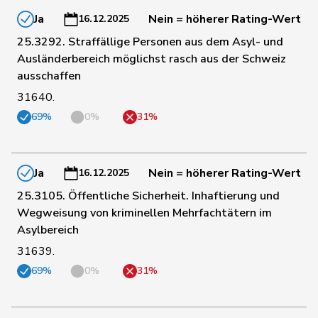
Fehlmann
44
Laurence
SP
GE
Ja
Nein = höherer Rating-Wert
16.12.2025
Rielle
25.3292. Straffällige Personen aus dem Asyl- und
Ausländerbereich möglichst rasch aus der Schweiz
45
Jaccoud
Jessica
SP
VD
ausschaffen
31640.
46
Revaz
Estelle
SP
GE
69%
0%
31%
47
Rumy
Farah
SP
SO
Ja
Nein = höherer Rating-Wert
16.12.2025
25.3105. Öffentliche Sicherheit. Inhaftierung und
48
Schläfli
Nina
SP
TG
Wegweisung von kriminellen Mehrfachtätern im
Asylbereich
31639.
49
Zryd
Andrea
SP
BE
69%
0%
31%
50
Zybach
Ursula
SP
BE