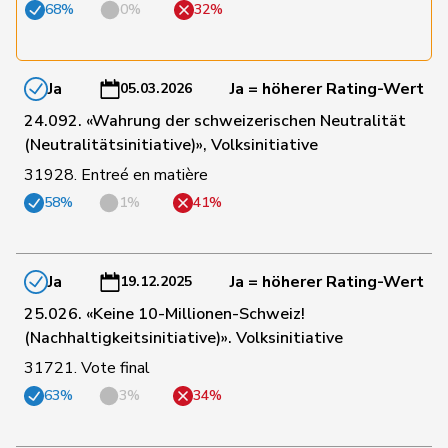
68%
0%
32%
37
Dandrès
Christian
SP
GE
Ja
Ja = höherer Rating-Wert
05.03.2026
24.092. «Wahrung der schweizerischen Neutralität
38
Molina
Fabian
SP
ZH
(Neutralitätsinitiative)», Volksinitiative
31928. Entreé en matière
40
Brizzi
Simona
SP
AG
58%
1%
41%
41
Candan
Hasan
SP
LU
Ja
Ja = höherer Rating-Wert
19.12.2025
25.026. «Keine 10-Millionen-Schweiz!
(Nachhaltigkeitsinitiative)». Volksinitiative
42
Crottaz
Brigitte
SP
VD
31721. Vote final
63%
3%
34%
43
Docourt
Martine
SP
NE