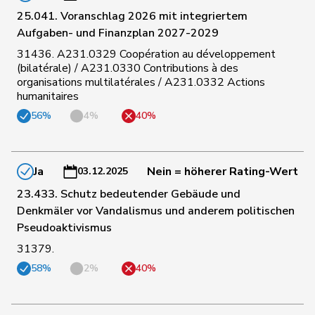
59
Amoos
Emmanuel
SP
VS
25.041. Voranschlag 2026 mit integriertem
Aufgaben- und Finanzplan 2027-2029
31436. A231.0329 Coopération au développement
60
Tschopp
Jean
SP
VD
(bilatérale) / A231.0330 Contributions à des
organisations multilatérales / A231.0332 Actions
humanitaires
61
Schmezer
Ueli
SP
BE
56%
4%
40%
62
Tuosto
Brenda
SP
VD
Ja
Nein = höherer Rating-Wert
03.12.2025
23.433. Schutz bedeutender Gebäude und
63
Suter
Gabriela
SP
AG
Denkmäler vor Vandalismus und anderem politischen
Pseudoaktivismus
31379.
64
Locher
Miriam
SP
BL
58%
2%
40%
135
Amaudruz
Céline
SVP
GE