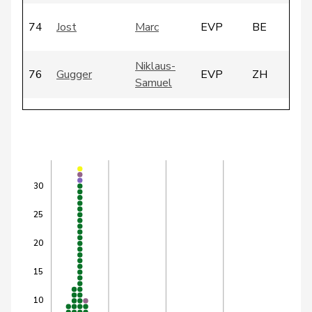
74
Jost
Marc
EVP
BE
Niklaus-
76
Gugger
EVP
ZH
Samuel
82
Wehrli
Laurent
FDP
VD
87
Giacometti
Anna
FDP
GR
30
de
99
Simone
FDP
GE
25
Montmollin
20
von
100
Patricia
FDP
BS
Falkenstein
15
10
Vincenz-
103
Susanne
FDP
SG