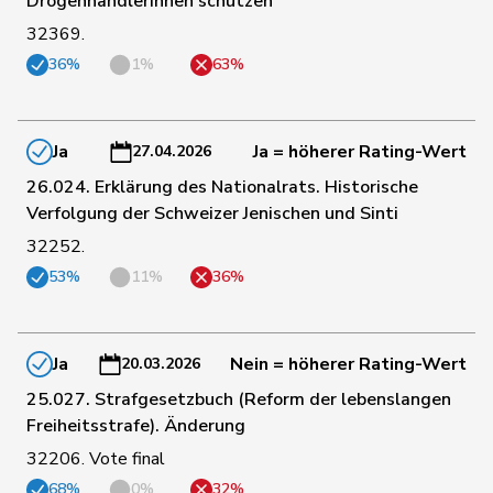
Drogenhändlerinnen schützen
32369.
36%
1%
63%
150
Golay
Roger
MCG
GE
Ja
Ja = höherer Rating-Wert
27.04.2026
77
Maitre
Vincent
Mitte
GE
26.024. Erklärung des Nationalrats. Historische
Verfolgung der Schweizer Jenischen und Sinti
Roth
Marie-
78
Mitte
FR
Pasquier
France
32252.
53%
11%
36%
79
Fonio
Giorgio
Mitte
TI
Ja
Nein = höherer Rating-Wert
20.03.2026
Müller-
80
Stefan
Mitte
SO
Altermatt
25.027. Strafgesetzbuch (Reform der lebenslangen
Freiheitsstrafe). Änderung
81
Bally
Maya
Mitte
AG
32206. Vote final
68%
0%
32%