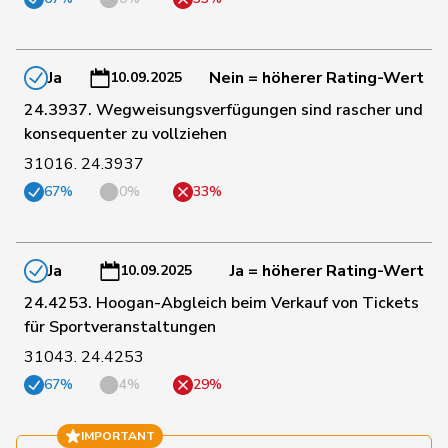
164
Marchesi
Piero
SVP
TI
Ja
Nein = höherer Rating-Wert
10.09.2025
166
Rüegger
Monika
SVP
OW
24.3937. Wegweisungsverfügungen sind rascher und
konsequenter zu vollziehen
167
Addor
Jean-Luc
SVP
VS
31016. 24.3937
67%
0%
33%
168
Fehr Düsel
Nina
SVP
ZH
Ja
Ja = höherer Rating-Wert
10.09.2025
169
Giezendanner
Benjamin
SVP
AG
24.4253. Hoogan-Abgleich beim Verkauf von Tickets
für Sportveranstaltungen
31043. 24.4253
170
Glarner
Andreas
SVP
AG
67%
4%
29%
171
Heimgartner
Stefanie
SVP
AG
IMPORTANT