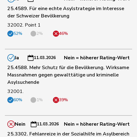
6
Dünki-Bättig
Michèle
SP
ZH
25.4589. Für eine echte Asylstrategie im Interesse
der Schweizer Bevölkerung
9
Marti
Samira
SP
BL
32002. Point 1
52%
2%
46%
11
Marti
Min Li
SP
ZH
Ja
Nein = höherer Rating-Wert
11.03.2026
12
Meyer
Mattea
SP
ZH
25.4588. Mehr Schutz für die Bevölkerung. Wirksame
Massnahmen gegen gewalttätige und kriminelle
Asylsuchende
16
Pult
Jon
SP
GR
32001.
60%
1%
39%
17
Rosenwasser
Anna
SP
ZH
Nein
Nein = höherer Rating-Wert
11.03.2026
18
Roth
David
SP
LU
25.3302. Fehlanreize in der Sozialhilfe im Asylbereich