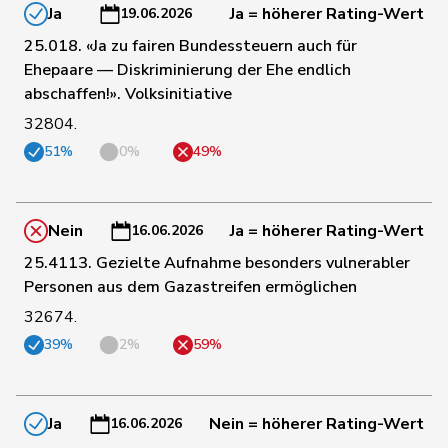
Ja
Ja = höherer Rating-Wert
19.06.2026
25.018. «Ja zu fairen Bundessteuern auch für
69
Grossen
Jürg
glp
BE
Ehepaare — Diskriminierung der Ehe endlich
abschaffen!». Volksinitiative
32804.
70
Hässig
Patrick
glp
ZH
51%
0%
49%
71
Stämpfli
Fabienne
glp
BE
Nein
Ja = höherer Rating-Wert
16.06.2026
25.4113. Gezielte Aufnahme besonders vulnerabler
72
Portmann
Barbara
glp
AG
Personen aus dem Gazastreifen ermöglichen
32674.
73
Bäumle
Martin
glp
ZH
39%
2%
59%
75
Weber
Céline
glp
VD
Ja
Nein = höherer Rating-Wert
16.06.2026