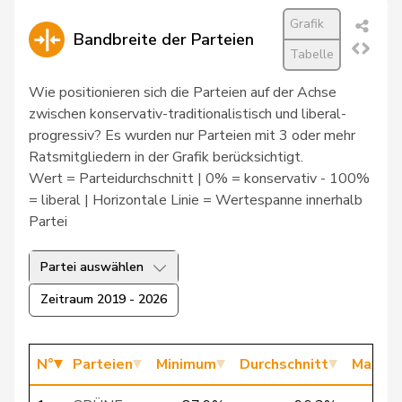
115
Walti
Beat
FDP
ZH
Grafik
Bandbreite der Parteien
Tabelle
116
Farinelli
Alex
FDP
TI
Wie positionieren sich die Parteien auf der Achse
zwischen konservativ-traditionalistisch und liberal-
progressiv? Es wurden nur Parteien mit 3 oder mehr
117
Vietze
Kris
FDP
TG
Ratsmitgliedern in der Grafik berücksichtigt.
Wert = Parteidurchschnitt | 0% = konservativ - 100%
= liberal | Horizontale Linie = Wertespanne innerhalb
118
Feller
Olivier
FDP
VD
Partei
119
Aellen
Cyril
FDP
GE
Partei auswählen
Zeitraum 2019 - 2026
120
Silberschmidt
Andri
FDP
ZH
N°
Parteien
Minimum
Durchschnitt
Maxim
121
Gianini
Simone
FDP
TI