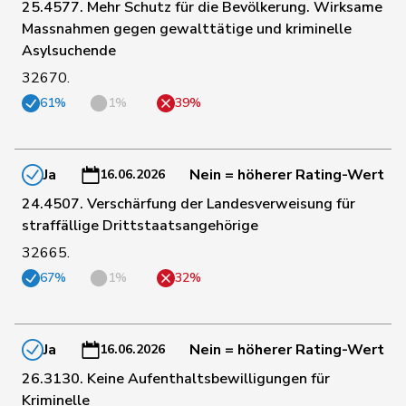
25.4577. Mehr Schutz für die Bevölkerung. Wirksame
Matthias
85
Jauslin
glp
AG
Massnahmen gegen gewalttätige und kriminelle
Samuel
Asylsuchende
32670.
1
Arslan
Sibel
GRÜNE
BS
61%
1%
39%
2
Berli
Rudi
GRÜNE
GE
Ja
Nein = höherer Rating-Wert
16.06.2026
24.4507. Verschärfung der Landesverweisung für
4
de Meuron
Andrea
GRÜNE
BE
straffällige Drittstaatsangehörige
32665.
7
Gantenbein
Laura
GRÜNE
SO
67%
1%
32%
Anna-
8
Schmaltz
GRÜNE
ZH
Béatrice
Ja
Nein = höherer Rating-Wert
16.06.2026
26.3130. Keine Aufenthaltsbewilligungen für
10
Andrey
Gerhard
GRÜNE
FR
Kriminelle