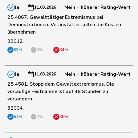
98
Nause
Reto
Mitte
BE
Ja
Nein = höherer Rating-Wert
11.03.2026
25.4867. Gewalttätiger Extremismus bei
Demonstrationen. Veranstalter sollen die Kosten
101
Roduit
Benjamin
Mitte
VS
übernehmen
32012.
102
Blunschy
Dominik
Mitte
SZ
63%
3%
34%
Philipp
106
Bregy
Mitte
VS
Matthias
Ja
Nein = höherer Rating-Wert
11.03.2026
25.4581. Stopp dem Gewaltextremismus. Die
107
Paganini
Nicolò
Mitte
SG
vorläufige Festnahme ist auf 48 Stunden zu
verlängern
32004.
108
Kamerzin
Sidney
Mitte
VS
61%
1%
38%
110
Candinas
Martin
Mitte
GR