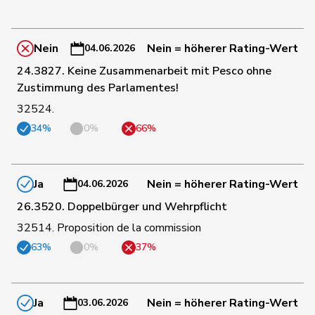
26
Kälin
Irène
GRÜNE
AG
Nein
Nein = höherer Rating-Wert
04.06.2026
24.3827. Keine Zusammenarbeit mit Pesco ohne
27
Prelicz-Huber
Katharina
GRÜNE
ZH
Zustimmung des Parlamentes!
32524.
34%
0%
66%
28
Ryser
Franziska
GRÜNE
SG
Ja
Nein = höherer Rating-Wert
04.06.2026
29
Badertscher
Christine
GRÜNE
BE
26.3520. Doppelbürger und Wehrpflicht
Klopfenstein
32514. Proposition de la commission
31
Delphine
GRÜNE
GE
Broggini
63%
0%
37%
Michaud
33
Sophie
GRÜNE
VD
Gigon
Ja
Nein = höherer Rating-Wert
03.06.2026