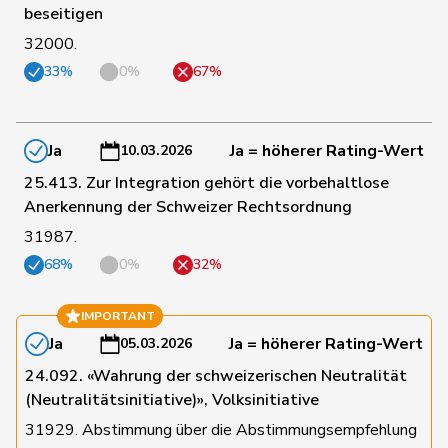
beseitigen
21
Gysi
Barbara
SP
SG
32000.
33%
0%
67%
22
Piller Carrard
Valérie
SP
FR
Ja
Ja = höherer Rating-Wert
10.03.2026
24
Seiler Graf
Priska
SP
ZH
25.413. Zur Integration gehört die vorbehaltlose
Anerkennung der Schweizer Rechtsordnung
31987.
25
Alijaj
Islam
SP
ZH
68%
0%
32%
30
Badran
Jacqueline
SP
ZH
IMPORTANT
Ja
Ja = höherer Rating-Wert
05.03.2026
24.092. «Wahrung der schweizerischen Neutralität
32
Masshardt
Nadine
SP
BE
(Neutralitätsinitiative)», Volksinitiative
31929. Abstimmung über die Abstimmungsempfehlung
35
Wermuth
Cédric
SP
AG