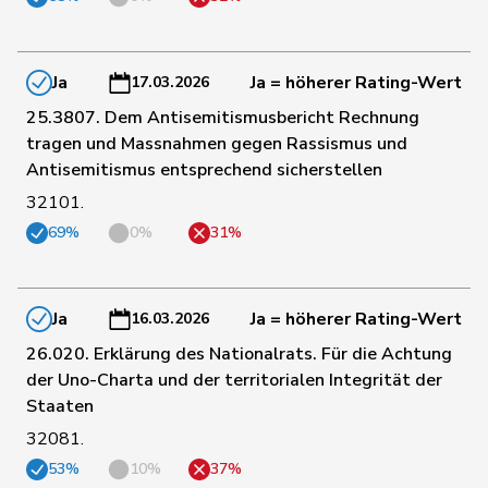
83
Chappuis
Isabelle
Mitte
VD
Ja
Ja = höherer Rating-Wert
17.03.2026
84
Barandun
Nicole
Mitte
ZH
25.3807. Dem Antisemitismusbericht Rechnung
tragen und Massnahmen gegen Rassismus und
Antisemitismus entsprechend sicherstellen
Bulliard-
86
Christine
Mitte
FR
Marbach
32101.
69%
0%
31%
88
Meier
Andreas
Mitte
AG
Ja
Ja = höherer Rating-Wert
16.03.2026
Wismer-
89
Priska
Mitte
LU
Felder
26.020. Erklärung des Nationalrats. Für die Achtung
der Uno-Charta und der territorialen Integrität der
Staaten
90
Lohr
Christian
Mitte
TG
32081.
53%
10%
37%
91
Bürgin
Yvonne
Mitte
ZH