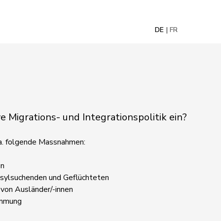
DE
FR
ve Migrations- und Integrationspolitik ein?
u.a. folgende Massnahmen:
en
 Asylsuchenden und Geflüchteten
 von Ausländer/-innen
immung