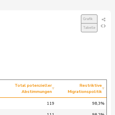
Grafik
Tabelle
Total potenzieller
Restriktive
Abstimmungen
Migrationspolitik
119
98,3%
111
98,2%