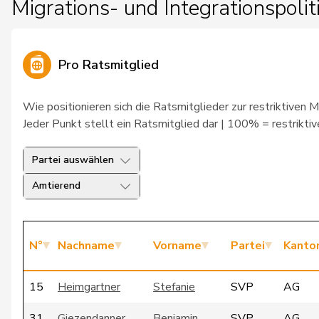
Migrations- und Integrationspolit
Pro Ratsmitglied
Wie positionieren sich die Ratsmitglieder zur restriktiven M
Jeder Punkt stellt ein Ratsmitglied dar | 100% = restriktiv
Partei auswählen
Amtierend
N°
Nachname
Vorname
Partei
Kanto
15
Heimgartner
Stefanie
SVP
AG
31
Giezendanner
Benjamin
SVP
AG