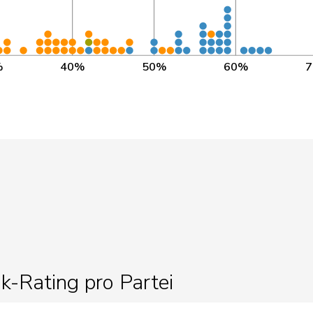
NR 2015 - 2019, NR
99
2023 - heute
NR 2023 - heute
80
%
40%
50%
60%
NR 2023 - heute
80
NR 2023 - heute
81
NR 2023 - heute
81
NR 2019 - heute
109
NR 2007 - heute
70
NR 2011 - heute
36
NR 2023 - heute
29
ik-Rating pro Partei
NR 2025 - heute
8