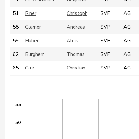
51
Riner
Christoph
SVP
AG
58
Glarner
Andreas
SVP
AG
59
Huber
Alois
SVP
AG
62
Burgherr
Thomas
SVP
AG
65
Glur
Christian
SVP
AG
94
Riniker
Maja
FDP
AG
Matthias
106
Jauslin
glp
AG
Samuel
55
116
Meier
Andreas
Mitte
AG
50
120
Bally
Maya
Mitte
AG