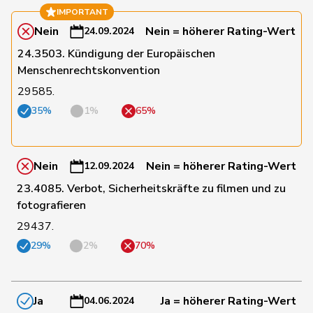
64
Locher
Miriam
SP
BL
IMPORTANT
Nein
Nein = höherer Rating-Wert
24.09.2024
24.3503. Kündigung der Europäischen
89
Lohr
Christian
Mitte
TG
Menschenrechtskonvention
29585.
10
Mahaim
Raphaël
GRÜNE
VD
35%
1%
65%
85
Maitre
Vincent
Mitte
GE
Nein
Nein = höherer Rating-Wert
12.09.2024
23.4085. Verbot, Sicherheitskräfte zu filmen und zu
179
Marchesi
Piero
SVP
TI
fotografieren
29437.
29%
2%
70%
9
Marti
Min Li
SP
ZH
8
Marti
Samira
SP
BL
Ja
Ja = höherer Rating-Wert
04.06.2024