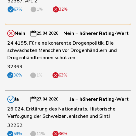
32387. Art. 2
191
de Courten
Thomas
SVP
BL
67%
1%
32%
de
82
Simone
FDP
GE
Montmollin
Nein
Nein = höherer Rating-Wert
29.04.2026
24.4195. Für eine kohärente Drogenpolitik. Die
122
de Quattro
Jacqueline
FDP
VD
schwächsten Menschen vor Drogenhändlern und
Drogenhändlerinnen schützen
159
Dettling
Marcel
SVP
SZ
32369.
36%
1%
63%
59
De Ventura
Linda
SP
SH
Ja
Ja = höherer Rating-Wert
27.04.2026
4
Dobler
Loïc
SP
JU
26.024. Erklärung des Nationalrats. Historische
Verfolgung der Schweizer Jenischen und Sinti
32252.
119
Dobler
Marcel
FDP
SG
53%
11%
36%