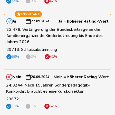
53%
0%
47%
IMPORTANT
116
Kamerzin
Sidney
Mitte
VS
Ja
Ja = höherer Rating-Wert
27.09.2024
23.478. Verlängerung der Bundesbeiträge an die
120
Kaufmann
Pius
Mitte
LU
familienergänzende Kinderbetreuung bis Ende des
Jahres 2026
Klopfenstein
29718. Schlussabstimmung
19
Delphine
GRÜNE
GE
Broggini
58%
2%
41%
182
Knutti
Thomas
SVP
BE
Nein
Nein = höherer Rating-Wert
26.09.2024
178
Kolly
Nicolas
SVP
FR
24.3244. Nach 15 Jahren Sonderpädagogik-
Konkordat braucht es eine Kurskorrektur
29672.
88
Kutter
Philipp
Mitte
ZH
35%
3%
62%