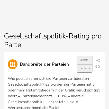
77
Bally
Maya
Mitte
AG
96
Balmer
Bettina
FDP
ZH
Gesellschaftspolitik-Rating pro
Partei
102
Barandun
Nicole
Mitte
ZH
Grafik
13
Baumann
Kilian
GRÜNE
BE
Bandbreite der Parteien
Tabelle
Wie positionieren sich die Parteien zur liberalen
66
Bäumle
Martin
glp
ZH
Gesellschaftspolitik? Es wurden nur Parteien mit 3
oder mehr Ratsmitgliedern in der Grafik berücksichtigt.
Wert = Parteidurchschnitt | 100% = liberale
31
Bendahan
Samuel
SP
VD
Gesellschaftspolitik | Horizontale Linie =
Wertespanne innerhalb Partei