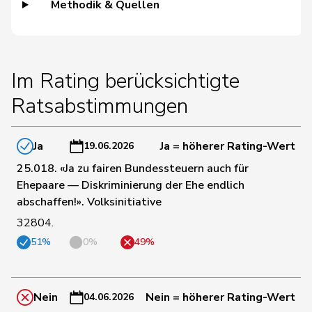
Methodik & Quellen
165
Burgherr
Thomas
SVP
AG
177
Bürgi
Roman
SVP
SZ
Im Rating berücksichtigte
Ratsabstimmungen
97
Bürgin
Yvonne
Mitte
ZH
Ja
Ja = höherer Rating-Wert
19.06.2026
173
Calame
Didier
SVP
NE
25.018. «Ja zu fairen Bundessteuern auch für
Ehepaare — Diskriminierung der Ehe endlich
abschaffen!». Volksinitiative
44
Candan
Hasan
SP
LU
32804.
51%
0%
49%
125
Candinas
Martin
Mitte
GR
Nein
Nein = höherer Rating-Wert
04.06.2026
87
Chappuis
Isabelle
Mitte
VD