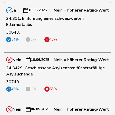
Ja
Nein = höherer Rating-Wert
16.06.2025
144
Grüter
Franz
SVP
LU
24.311. Einführung eines schweizweiten
Elternurlaubs
Niklaus-
73
Gugger
EVP
ZH
Samuel
30843.
54%
3%
43%
193
Guggisberg
Lars
SVP
BE
Nein
Nein = höherer Rating-Wert
10.06.2025
148
Gutjahr
Diana
SVP
TG
24.3429. Geschlossene Asylzentren für straffällige
Asylsuchende
34
Gysi
Barbara
SP
SG
30740.
46%
1%
53%
17
Gysin
Greta
GRÜNE
TI
Nein
Nein = höherer Rating-Wert
06.05.2025