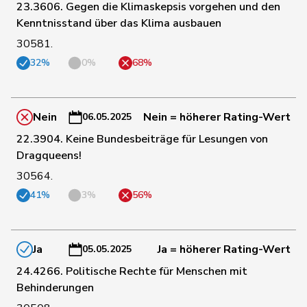
195
Haab
Martin
SVP
ZH
23.3606. Gegen die Klimaskepsis vorgehen und den
Kenntnisstand über das Klima ausbauen
30581.
69
Hässig
Patrick
glp
ZH
32%
0%
68%
166
Heimgartner
Stefanie
SVP
AG
Nein
Nein = höherer Rating-Wert
06.05.2025
22.3904. Keine Bundesbeiträge für Lesungen von
162
Hess
Erich
SVP
BE
Dragqueens!
30564.
101
Hess
Lorenz
Mitte
BE
41%
3%
56%
188
Huber
Alois
SVP
AG
Ja
Ja = höherer Rating-Wert
05.05.2025
24.4266. Politische Rechte für Menschen mit
155
Hübscher
Martin
SVP
ZH
Behinderungen