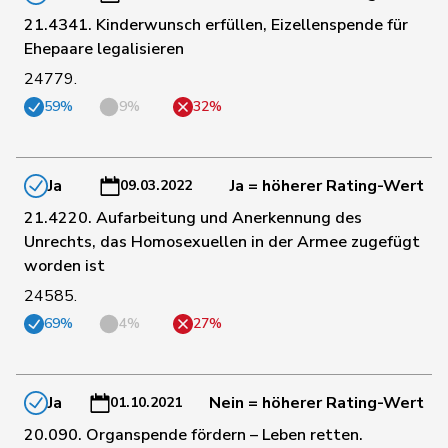
30
Schneider
Meret
GRÜNE
ZH
21.4341. Kinderwunsch erfüllen, Eizellenspende für
Ehepaare legalisieren
24779.
Schneider-
83
Elisabeth
Mitte
BL
Schneiter
59%
9%
32%
149
Schnyder
Markus
SVP
GL
Ja
Ja = höherer Rating-Wert
09.03.2022
21.4220. Aufarbeitung und Anerkennung des
38
Seiler Graf
Priska
SP
ZH
Unrechts, das Homosexuellen in der Armee zugefügt
worden ist
24585.
100
Silberschmidt
Andri
FDP
ZH
69%
4%
27%
153
Sollberger
Sandra
SVP
BL
Ja
Nein = höherer Rating-Wert
01.10.2021
131
Sormanni
Daniel
MCG
GE
20.090. Organspende fördern – Leben retten.