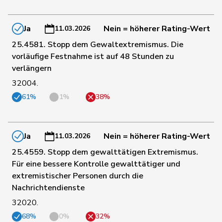
106
Feller
Olivier
FDP
VD
Ja
Nein = höherer Rating-Wert
11.03.2026
184
Fischer
Benjamin
SVP
ZH
25.4581. Stopp dem Gewaltextremismus. Die
vorläufige Festnahme ist auf 48 Stunden zu
verlängern
75
Fonio
Giorgio
Mitte
TI
32004.
61%
1%
38%
192
Freymond
Sylvain
SVP
VD
54
Funiciello
Tamara
SP
BE
Ja
Nein = höherer Rating-Wert
11.03.2026
25.4559. Stopp dem gewalttätigen Extremismus.
Für eine bessere Kontrolle gewalttätiger und
161
Gafner
Andreas
EDU
BE
extremistischer Personen durch die
Nachrichtendienste
32020.
55
Gaillard
Benoît
SP
VD
68%
0%
32%