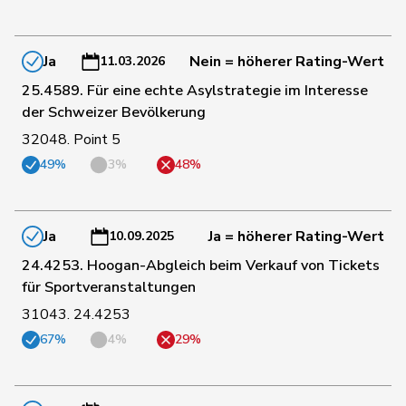
5
Gantenbein
Laura
GRÜNE
SO
Ja
Nein = höherer Rating-Wert
11.03.2026
181
Gartmann
Walter
SVP
SG
25.4589. Für eine echte Asylstrategie im Interesse
der Schweizer Bevölkerung
32048. Point 5
94
Giacometti
Anna
FDP
GR
49%
3%
48%
110
Gianini
Simone
FDP
TI
Ja
Ja = höherer Rating-Wert
10.09.2025
24.4253. Hoogan-Abgleich beim Verkauf von Tickets
171
Giezendanner
Benjamin
SVP
AG
für Sportveranstaltungen
31043. 24.4253
190
Glarner
Andreas
SVP
AG
67%
4%
29%
141
Glur
Christian
SVP
AG