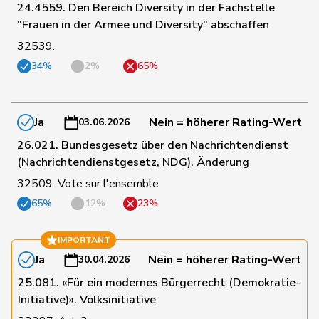
24.4559. Den Bereich Diversity in der Fachstelle
"Frauen in der Armee und Diversity" abschaffen
24
Chollet
Clarence
GRÜNE
NE
32539.
34%
2%
65%
65
Christ
Katja
glp
BS
Ja
Nein = höherer Rating-Wert
03.06.2026
14
Clivaz
Christophe
GRÜNE
VS
26.021. Bundesgesetz über den Nachrichtendienst
(Nachrichtendienstgesetz, NDG). Änderung
32509. Vote sur l'ensemble
104
Cottier
Damien
FDP
NE
65%
12%
23%
39
Crottaz
Brigitte
SP
VD
IMPORTANT
Ja
Nein = höherer Rating-Wert
30.04.2026
29
Dandrès
Christian
SP
GE
25.081. «Für ein modernes Bürgerrecht (Demokratie-
Initiative)». Volksinitiative