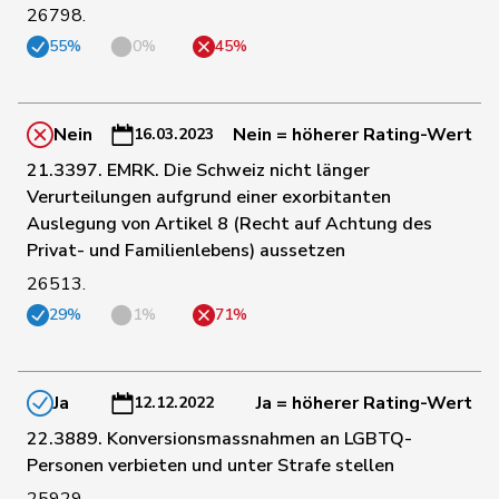
26798.
55%
0%
45%
49
Revaz
Estelle
SP
GE
175
Riem
Katja
SVP
BE
Nein
Nein = höherer Rating-Wert
16.03.2023
21.3397. EMRK. Die Schweiz nicht länger
Verurteilungen aufgrund einer exorbitanten
157
Riner
Christoph
SVP
AG
Auslegung von Artikel 8 (Recht auf Achtung des
Privat- und Familienlebens) aussetzen
86
Riniker
Maja
FDP
AG
26513.
29%
1%
71%
129
Ritter
Markus
Mitte
SG
Ja
Ja = höherer Rating-Wert
12.12.2022
113
Roduit
Benjamin
Mitte
VS
22.3889. Konversionsmassnahmen an LGBTQ-
Personen verbieten und unter Strafe stellen