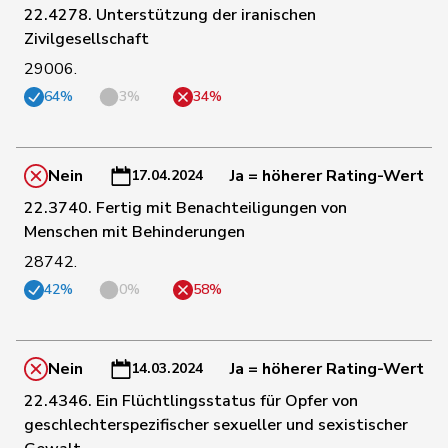
22.4278. Unterstützung der iranischen
Martullo-
Zivilgesellschaft
136
Magdalena
SVP
GR
Blocher
29006.
64%
3%
34%
41
Masshardt
Nadine
SP
BE
Nein
Ja = höherer Rating-Wert
17.04.2024
143
Matter
Thomas
SVP
ZH
22.3740. Fertig mit Benachteiligungen von
Menschen mit Behinderungen
114
Meier
Andreas
Mitte
AG
28742.
42%
0%
58%
35
Meyer
Mattea
SP
ZH
Nein
Ja = höherer Rating-Wert
14.03.2024
Michaud
25
Sophie
GRÜNE
VD
Gigon
22.4346. Ein Flüchtlingsstatus für Opfer von
geschlechterspezifischer sexueller und sexistischer