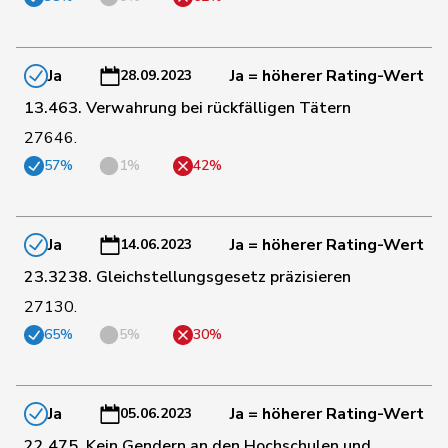
123
Paganini
Nicolò
Mitte
SG
Ja
Ja = höherer Rating-Wert
28.09.2023
Pierre-
146
Page
SVP
FR
13.463. Verwahrung bei rückfälligen Tätern
André
27646.
57%
1%
42%
174
Pahud
Yvan
SVP
VD
158
Pamini
Paolo
SVP
TI
Ja
Ja = höherer Rating-Wert
14.06.2023
23.3238. Gleichstellungsgesetz präzisieren
118
Pfister
Gerhard
Mitte
ZG
27130.
65%
5%
30%
32
Piller Carrard
Valérie
SP
FR
Ja
Ja = höherer Rating-Wert
05.06.2023
33
Porchet
Léonore
GRÜNE
VD
22.475. Kein Gendern an den Hochschulen und