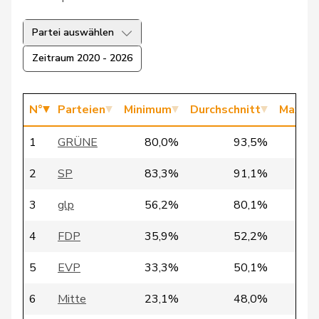
2
Berli
Rudi
GRÜNE
GE
Partei auswählen
Zeitraum 2020 - 2026
58
Bertschy
Kathrin
glp
BE
197
Bischof
Edgar
SVP
AR
N°
Parteien
Minimum
Durchschnitt
Maxim
1
GRÜNE
80,0%
93,5%
100
133
Bläsi
Thomas
SVP
GE
2
SP
83,3%
91,1%
100
103
Blunschy
Dominik
Mitte
SZ
3
glp
56,2%
80,1%
89
4
FDP
35,9%
52,2%
75
Philipp
121
Bregy
Mitte
VS
Matthias
5
EVP
33,3%
50,1%
63
6
Mitte
23,1%
48,0%
75
16
Brenzikofer
Florence
GRÜNE
BL