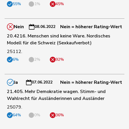
55%
1%
45%
183
Rutz
Gregor
SVP
ZH
Nein
Nein = höherer Rating-Wert
08.06.2022
26
Ryser
Franziska
GRÜNE
SG
20.4216. Menschen sind keine Ware. Nordisches
Modell für die Schweiz (Sexkaufverbot)
91
Sauter
Regine
FDP
ZH
25112.
6%
2%
92%
68
Schaffner
Barbara
glp
ZH
Ja
Nein = höherer Rating-Wert
07.06.2022
21.405. Mehr Demokratie wagen. Stimm- und
124
Schilliger
Peter
FDP
LU
Wahlrecht für Ausländerinnen und Ausländer
25079.
47
Schläfli
Nina
SP
TG
64%
0%
36%