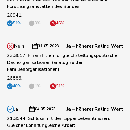
Forschungsanstalten des Bundes
Hans-
26941.
95
Portmann
FDP
ZH
Peter
51%
3%
46%
22
Prelicz-Huber
Katharina
GRÜNE
ZH
Nein
Ja = höherer Rating-Wert
31.05.2023
23.3017. Finanzhilfen für gleichstellungspolitische
Dachorganisationen (analog zu den
20
Pult
Jon
SP
GR
Familienorganisationen)
26886.
160
Quadri
Lorenzo
Lega
TI
48%
1%
51%
126
Rechsteiner
Thomas
Mitte
AI
Ja
Ja = höherer Rating-Wert
04.05.2023
21.3944. Schluss mit den Lippenbekenntnissen.
135
Reimann
Lukas
SVP
SG
Gleicher Lohn für gleiche Arbeit