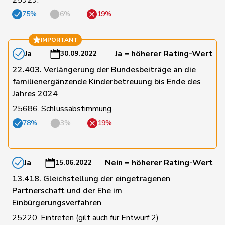
25929.
50
Rosenwasser
Anna
SP
ZH
75%
6%
19%
21
Roth
David
SP
LU
IMPORTANT
Ja
Ja = höherer Rating-Wert
30.09.2022
Roth
Marie-
22.403. Verlängerung der Bundesbeiträge an die
72
Mitte
FR
Pasquier
France
familienergänzende Kinderbetreuung bis Ende des
Jahres 2024
109
Ruch
Daniel
FDP
VD
25686. Schlussabstimmung
78%
3%
19%
187
Rüegger
Monika
SVP
OW
Ja
Nein = höherer Rating-Wert
15.06.2022
194
Rüegsegger
Hans Jörg
SVP
BE
13.418. Gleichstellung der eingetragenen
Partnerschaft und der Ehe im
Einbürgerungsverfahren
51
Rumy
Farah
SP
SO
25220. Eintreten (gilt auch für Entwurf 2)