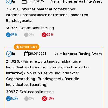
Ja
Nein = höherer Rating-Wert
08.09.2025
25.051. Internationaler automatischer
98
Gobet
Nadine
FDP
FR
Informationsaustausch betreffend Lohndaten.
Bundesgesetz
30973. Gesamtabstimmung
134
Golay
Roger
MCG
GE
67%
0%
33%
IMPORTANT
186
Götte
Michael
SVP
SG
Ja
Ja = höherer Rating-Wert
20.06.2025
24.026. «Für eine zivilstandsunabhängige
Individualbesteuerung (Steuergerechtigkeits-
152
Graber
Michael
SVP
VS
Initiative)». Volksinitiative und indirekter
Gegenvorschlag (Bundesgesetz über die
Individualbesteuerung)
63
Gredig
Corina
glp
ZH
30937. Schlussabstimmung
52%
0%
48%
67
Grossen
Jürg
glp
BE