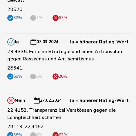
Gewalt
127
Michel
Simon
FDP
SO
28520.
32%
1%
67%
28
Molina
Fabian
SP
ZH
Ja
Ja = höherer Rating-Wert
07.03.2024
128
Müller
Leo
Mitte
LU
23.4335. Für eine Strategie und einen Aktionsplan
gegen Rassismus und Antisemitismus
Müller-
79
Stefan
Mitte
SO
Altermatt
28341.
69%
5%
26%
117
Nantermod
Philippe
FDP
VS
Nein
Ja = höherer Rating-Wert
27.02.2024
99
Nause
Reto
Mitte
BE
22.4152. Transparenz bei Verstössen gegen die
Lohngleichheit schaffen
139
Nicolet
Jacques
SVP
VD
28119. 22.4152
38%
0%
62%