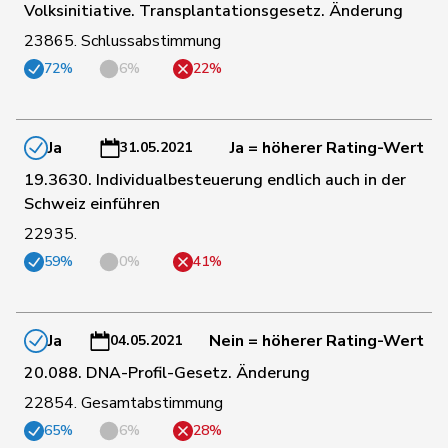
Volksinitiative. Transplantationsgesetz. Änderung
23865. Schlussabstimmung
81
Stadler
Simon
Mitte
UR
72%
6%
22%
71
Stämpfli
Fabienne
glp
BE
Ja
Ja = höherer Rating-Wert
31.05.2021
19.3630. Individualbesteuerung endlich auch in der
168
Steinemann
Barbara
SVP
ZH
Schweiz einführen
22935.
172
Stettler
Thomas
SVP
JU
59%
0%
41%
43
Storni
Bruno
SP
TI
Ja
Nein = höherer Rating-Wert
04.05.2021
20.088. DNA-Profil-Gesetz. Änderung
163
Strupler
Manuel
SVP
TG
22854. Gesamtabstimmung
65%
6%
28%