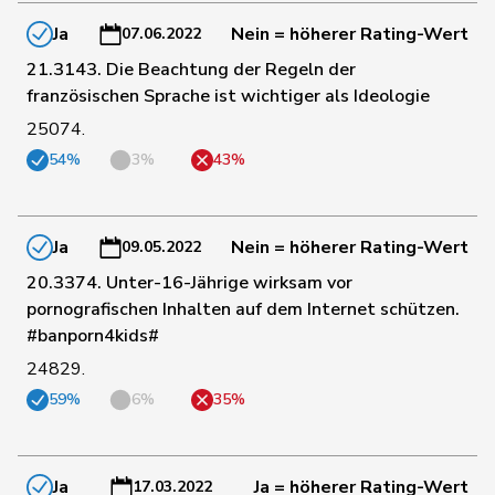
196
Schläpfer
Therese
SVP
ZH
Ja
Nein = höherer Rating-Wert
07.06.2022
21.3143. Die Beachtung der Regeln der
französischen Sprache ist wichtiger als Ideologie
15
Schlatter
Marionna
GRÜNE
ZH
25074.
54%
3%
43%
Anna-
6
Schmaltz
GRÜNE
ZH
Béatrice
Ja
Nein = höherer Rating-Wert
09.05.2022
62
Schmezer
Ueli
SP
BE
20.3374. Unter-16-Jährige wirksam vor
pornografischen Inhalten auf dem Internet schützen.
#banporn4kids#
180
Schmid
Pascal
SVP
TG
24829.
59%
6%
35%
107
Schneeberger
Daniela
FDP
BL
Ja
Ja = höherer Rating-Wert
17.03.2022