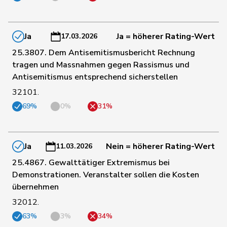
45
Docourt
Martine
SP
NE
Ja
Ja = höherer Rating-Wert
17.03.2026
Durrer-
25.3807. Dem Antisemitismusbericht Rechnung
112
Regina
Mitte
NW
Knobel
tragen und Massnahmen gegen Rassismus und
Antisemitismus entsprechend sicherstellen
154
Egger
Mike
SVP
SG
32101.
69%
0%
31%
105
Farinelli
Alex
FDP
TI
Ja
Nein = höherer Rating-Wert
11.03.2026
Fehlmann
37
Laurence
SP
GE
25.4867. Gewalttätiger Extremismus bei
Rielle
Demonstrationen. Veranstalter sollen die Kosten
übernehmen
142
Fehr Düsel
Nina
SVP
ZH
32012.
63%
3%
34%