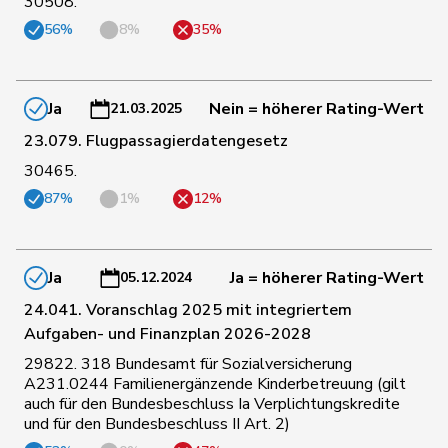
30508.
156
Hug
Roman
SVP
GR
56%
8%
35%
138
Hurter
Thomas
SVP
SH
Ja
Nein = höherer Rating-Wert
21.03.2025
23.079. Flugpassagierdatengesetz
140
Imark
Christian
SVP
SO
30465.
87%
1%
12%
46
Jaccoud
Jessica
SP
VD
Ja
Ja = höherer Rating-Wert
05.12.2024
Matthias
76
Jauslin
glp
AG
24.041. Voranschlag 2025 mit integriertem
Samuel
Aufgaben- und Finanzplan 2026-2028
29822. 318 Bundesamt für Sozialversicherung
74
Jost
Marc
EVP
BE
A231.0244 Familienergänzende Kinderbetreuung (gilt
auch für den Bundesbeschluss Ia Verplichtungskredite
und für den Bundesbeschluss II Art. 2)
7
Kälin
Irène
GRÜNE
AG