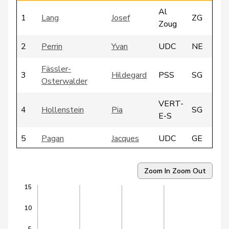
Al
1
Lang
Josef
ZG
Zoug
2
Perrin
Yvan
UDC
NE
Fässler-
3
Hildegard
PSS
SG
Osterwalder
VERT-
4
Hollenstein
Pia
SG
E-S
5
Pagan
Jacques
UDC
GE
6
Janiak
Claude
PSS
BL
Zoom In
Zoom Out
7
Donzé
Walter
PEV
BE
15
Dormond
10
8
Marlyse
PSS
VD
Béguelin
5