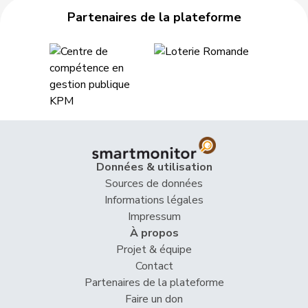
Partenaires de la plateforme
48
Humbel
Ruth
PDC
AG
49
Rutschmann
Hans
UDC
ZH
50
Stump
Doris
PSS
AG
51
Müri
Felix
UDC
LU
52
Stahl
Jürg
UDC
ZH
Données & utilisation
VERT-
Sources de données
53
Teuscher
Franziska
BE
E-S
Informations légales
Impressum
54
Hutter-Hutter
Jasmin
UDC
SG
À propos
Projet & équipe
55
Joder
Rudolf
UDC
BE
Contact
Partenaires de la plateforme
56
Rey
Jean-Noël
PSS
VS
Faire un don