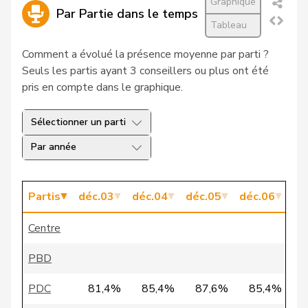
Graphique
Par Partie dans le temps
18
Pfister
Theophil
UDC
SG
Tableau
19
Schenker
Silvia
PSS
BS
Comment a évolué la présence moyenne par parti ?
Seuls les partis ayant 3 conseillers ou plus ont été
20
Schlüer
Ulrich
UDC
ZH
pris en compte dans le graphique.
21
Triponez
Pierre
PLR
BE
Sélectionner un parti
22
Amstutz
Adrian
UDC
BE
Par année
23
Pedrina
Fabio
PSS
TI
24
Widmer
Hans
PSS
LU
Partis
déc.03
déc.04
déc.05
déc.06
dé
25
Wobmann
Walter
UDC
SO
Centre
26
Häberli-Koller
Brigitte
PDC
TG
PBD
VERT-
PDC
81,4%
85,4%
87,6%
85,4%
27
John-Calame
Francine
NE
E-S