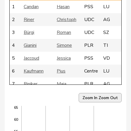
1
Candan
Hasan
PSS
LU
2
Riner
Christoph
UDC
AG
3
Bürgi
Roman
UDC
SZ
4
Gianini
Simone
PLR
TI
5
Jaccoud
Jessica
PSS
VD
6
Kaufmann
Pius
Centre
LU
7
Riniker
Maja
PLR
AG
8
Sollberger
Sandra
UDC
BL
Zoom In
Zoom Out
65
9
Vietze
Kris
PLR
TG
60
10
Walliser
Bruno
UDC
ZH