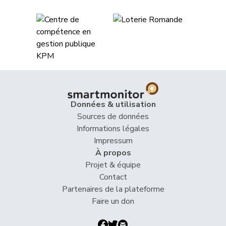
56
Schnyder
Markus
UDC
GL
57
Theiler
Heinz
PLR
SZ
58
Tuosto
Brenda
PSS
VD
Vincenz-
59
Susanne
PLR
SG
Stauffacher
Données & utilisation
Wismer-
Sources de données
60
Priska
Centre
LU
Felder
Informations légales
Impressum
61
Amaudruz
Céline
UDC
GE
À propos
Projet & équipe
62
Cottier
Damien
PLR
NE
Contact
Partenaires de la plateforme
de
63
Simone
PLR
GE
Faire un don
Montmollin
64
Nantermod
Philippe
PLR
VS