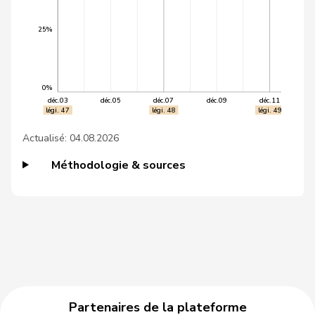
48
Gartmann
Walter
UDC
SG
25%
49
Grüter
Franz
UDC
LU
0%
VERT-
50
Gysin
Greta
TI
déc.03
déc.05
déc.07
déc.09
déc.11
E-S
légi. 47
légi. 48
légi. 49
Actualisé: 04.08.2026
VERT-
51
Mahaim
Raphaël
VD
E-S
Méthodologie & sources
Pierre-
52
Page
UDC
FR
André
53
Pamini
Paolo
UDC
TI
54
Piller Carrard
Valérie
PSS
FR
55
Schläfli
Nina
PSS
TG
Partenaires de la plateforme