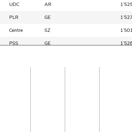
UDC
AR
1’52
PLR
GE
1’52
Centre
SZ
1’50
PSS
GE
1’52
UDC
SG
1’52
PLR
TI
1’52
Centre
TI
1’52
PLR
FR
1’52
UDC
AG
1’52
Centre
LU
1’52