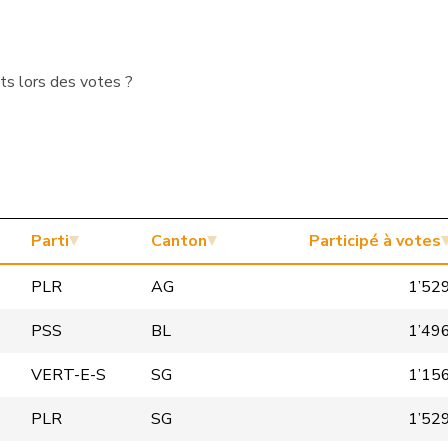
ts lors des votes ?
Parti
Canton
Participé à votes
PLR
AG
1’52
PSS
BL
1’49
VERT-E-S
SG
1’15
PLR
SG
1’52