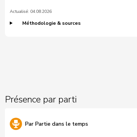
Actualisé: 04.08.2026
26
Wyssmann
Rémy
Méthodologie & sources
27
Candan
Hasan
28
Friedl
Claudia
29
Giacometti
Anna
30
Gianini
Simone
31
Jaccoud
Jessica
32
Revaz
Estelle
Présence par parti
33
Schmid
Pascal
34
Schneeberger
Daniela
Par Partie dans le temps
35
Tuosto
Brenda