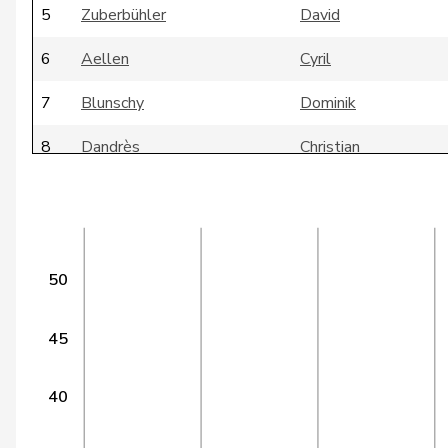
5
Zuberbühler
David
6
Aellen
Cyril
7
Blunschy
Dominik
8
Dandrès
Christian
9
Egger
Mike
10
Farinelli
Alex
11
Fonio
Giorgio
50
12
Gobet
Nadine
45
13
Heimgartner
Stefanie
40
14
Kaufmann
Pius