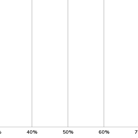
UDC
AG
1’52
PSS
TG
1’52
UDC
BL
1’52
UDC
ZH
1’52
pvl
BS
1’52
PSS
VD
1’52
PSS
ZH
1’52
VERT-E-S
LU
1’52
UDC
BE
1’15
PLR
BS
1’52
%
40%
50%
60%
PSS
ZH
1’52