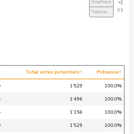
Graphique
Tableau
Total votes potentiels
Présence
9
1’529
100,0%
6
1’496
100,0%
6
1’156
100,0%
9
1’529
100,0%