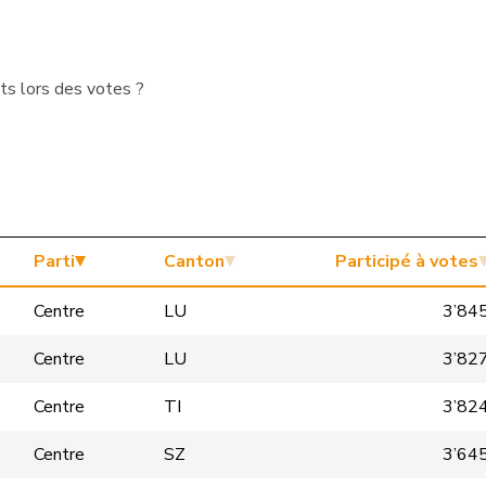
ts lors des votes ?
Parti
Canton
Participé à votes
Centre
LU
3’84
Centre
LU
3’82
Centre
TI
3’82
Centre
SZ
3’64