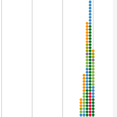
1
3’853
97,4%
7
3’830
97,3%
1
3’643
97,2%
4
3’853
97,2%
6
3’853
96,7%
1
3’768
96,4%
3
3’853
96,1%
7
3’717
95,7%
8
3’853
94,9%
5
3’853
94,3%
2
3’850
93,8%