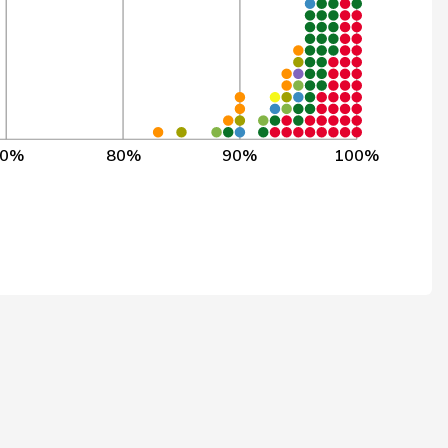
8
3’836
90,1%
2
3’853
89,6%
0
3’494
89,3%
70%
80%
90%
100%
9
3’618
83,2%
4
3’853
94,8%
2
3’853
98,7%
0
3’328
93,4%
5
3’853
97,5%
2
3’473
97,4%
8
3’853
99,9%