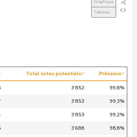
Graphique
Tableau
Total votes potentiels
Présence
5
3’852
99,8%
7
3’853
99,3%
4
3’853
99,2%
5
3’688
98,8%