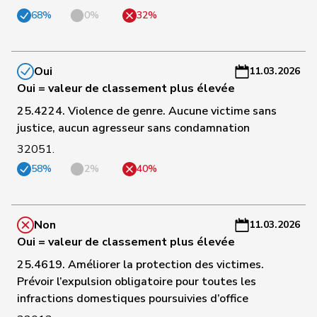
a
68%
0%
32%
C
85
Sauter
Regine
PLR
ZH
-
a
Oui
11.03.2026
Oui = valeur de classement plus élevée
C
25.4224. Violence de genre. Aucune victime sans
87
Nantermod
Philippe
PLR
VS
-
justice, aucun agresseur sans condamnation
a
32051.
C
58%
2%
40%
de
88
Simone
PLR
GE
-
Montmollin
a
Non
11.03.2026
C
Oui = valeur de classement plus élevée
89
Silberschmidt
Andri
PLR
ZH
-
a
25.4619. Améliorer la protection des victimes.
Prévoir l’expulsion obligatoire pour toutes les
C
infractions domestiques poursuivies d’office
90
Michel
Simon
PLR
SO
-