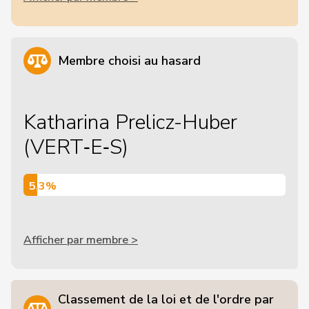
Membre choisi au hasard
Katharina Prelicz-Huber
(VERT‑E‑S)
5,3%
5,3%
Afficher par membre >
Classement de la loi et de l'ordre par