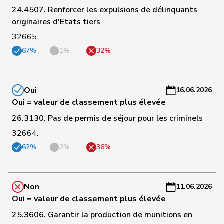
24.4507. Renforcer les expulsions de délinquants
C
originaires d'Etats tiers
123
Maitre
Vincent
Centre
GE
-
32665.
a
67%
1%
32%
C
21
Quadri
Lorenzo
Lega
TI
-
Oui
16.06.2026
a
Oui = valeur de classement plus élevée
C
26.3130. Pas de permis de séjour pour les criminels
-
32664.
3
Golay
Roger
MCG
GE
C
62%
2%
36%
-
a
C
Non
11.06.2026
6
Sormanni
Daniel
MCG
GE
-
Oui = valeur de classement plus élevée
a
25.3606. Garantir la production de munitions en