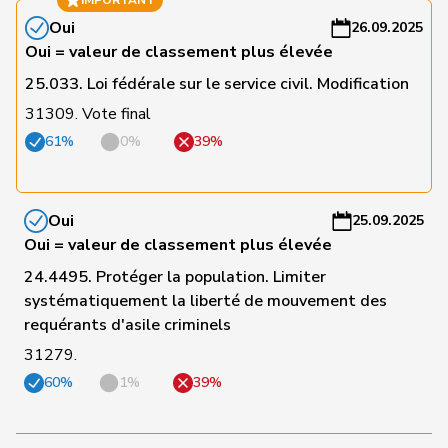
IMPORTANT
154
Candan
Hasan
PSS
LU
-
Oui
26.09.2025
a
Oui = valeur de classement plus élevée
C
25.033. Loi fédérale sur le service civil. Modification
156
Roth
David
PSS
LU
-
31309. Vote final
a
61%
0%
39%
C
157
Rumy
Farah
PSS
SO
-
a
Oui
25.09.2025
Oui = valeur de classement plus élevée
C
24.4495. Protéger la population. Limiter
158
Zybach
Ursula
PSS
BE
-
systématiquement la liberté de mouvement des
a
requérants d'asile criminels
C
31279.
159
Docourt
Martine
PSS
NE
-
60%
1%
39%
a
C