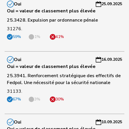
Oui
25.09.2025
160
Jaccoud
Jessica
PSS
VD
-
Oui = valeur de classement plus élevée
a
25.3428. Expulsion par ordonnance pénale
C
31276.
161
Schläfli
Nina
PSS
TG
-
59%
1%
41%
a
C
163
Storni
Bruno
PSS
TI
-
Oui
16.09.2025
a
Oui = valeur de classement plus élevée
25.3941. Renforcement stratégique des effectifs de
C
Fedpol. Une nécessité pour la sécurité nationale
164
Funiciello
Tamara
PSS
BE
-
31133.
a
67%
3%
30%
C
165
Masshardt
Nadine
PSS
BE
-
a
Oui
10.09.2025