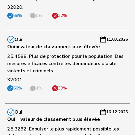
32020.
C
68%
0%
32%
139
Suter
Gabriela
PSS
AG
-
a
C
Oui
11.03.2026
140
Schmezer
Ueli
PSS
BE
-
Oui = valeur de classement plus élevée
a
25.4588. Plus de protection pour la population. Des
mesures efficaces contre les demandeurs d’asile
C
violents et criminels
142
Gaillard
Benoît
PSS
VD
-
32001.
a
60%
1%
39%
C
143
De Ventura
Linda
PSS
SH
-
a
Oui
16.12.2025
Oui = valeur de classement plus élevée
C
25.3292. Expulser le plus rapidement possible les
144
Locher
Miriam
PSS
BL
-