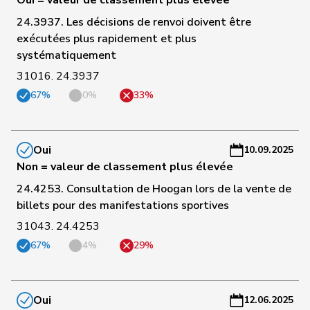
Oui = valeur de classement plus élevée
C
166
Seiler Graf
Priska
PSS
ZH
-
24.3937. Les décisions de renvoi doivent être
a
exécutées plus rapidement et plus
systématiquement
C
31016. 24.3937
167
Crottaz
Brigitte
PSS
VD
-
67%
0%
33%
a
C
168
Gysi
Barbara
PSS
SG
-
Oui
10.09.2025
a
Non = valeur de classement plus élevée
24.4253. Consultation de Hoogan lors de la vente de
C
billets pour des manifestations sportives
169
Marti
Min Li
PSS
ZH
-
31043. 24.4253
a
67%
4%
29%
C
Fehlmann
171
Laurence
PSS
GE
-
Rielle
a
Oui
12.06.2025