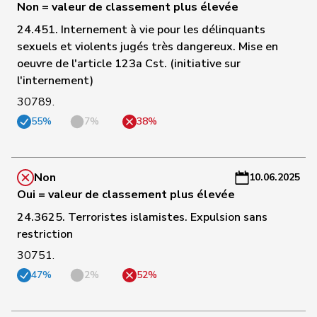
Non = valeur de classement plus élevée
C
24.451. Internement à vie pour les délinquants
172
Piller Carrard
Valérie
PSS
FR
-
sexuels et violents jugés très dangereux. Mise en
a
oeuvre de l'article 123a Cst. (initiative sur
C
l'internement)
174
Wermuth
Cédric
PSS
AG
-
30789.
a
55%
7%
38%
C
175
Bendahan
Samuel
PSS
VD
-
a
Non
10.06.2025
Oui = valeur de classement plus élevée
C
24.3625. Terroristes islamistes. Expulsion sans
177
Dandrès
Christian
PSS
GE
-
restriction
a
30751.
C
47%
2%
52%
178
Molina
Fabian
PSS
ZH
-
a