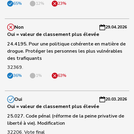
65%
12%
23%
C
Hans-
77
Portmann
PLR
ZH
-
Peter
a
Non
29.04.2026
Oui = valeur de classement plus élevée
C
24.4195. Pour une politique cohérente en matière de
79
Theiler
Heinz
PLR
SZ
-
drogue. Protéger les personnes les plus vulnérables
a
des trafiquants
C
32369.
80
Feller
Olivier
PLR
VD
-
36%
1%
63%
a
C
Oui
20.03.2026
82
Dobler
Marcel
PLR
SG
-
Oui = valeur de classement plus élevée
a
25.027. Code pénal (réforme de la peine privative de
C
liberté à vie). Modification
Vincenz-
84
Susanne
PLR
SG
-
Stauffacher
32206. Vote final