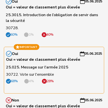
Oui
05.06.2025
Oui = valeur de classement plus élevée
C
25.3015. Introduction de l’obligation de servir dans
197
Dobler
Loïc
PSS
JU
-
la sécurité
a
30728.
C
60%
1%
40%
198
Dünki-Bättig
Michèle
PSS
ZH
-
a
IMPORTANT
Oui
05.06.2025
C
Matthias
Oui = valeur de classement plus élevée
124
Jauslin
pvl
AG
-
Samuel
a
25.025. Message sur l'armée 2025
30722. Vote sur l'ensemble
C
68%
4%
28%
126
Weber
Céline
pvl
VD
-
a
C
Non
05.06.2025
127
Hässig
Patrick
pvl
ZH
-
Oui = valeur de classement plus élevée