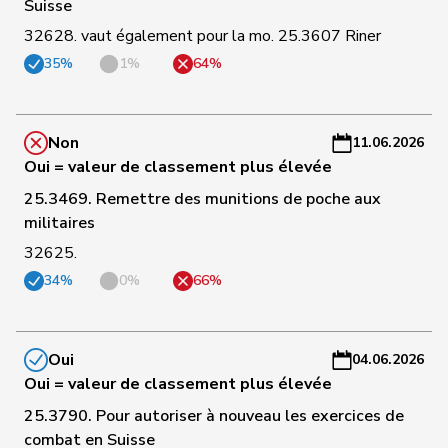
Suisse
C
Niklaus-
125
Gugger
PEV
ZH
-
32628. vaut également pour la mo. 25.3607 Riner
Samuel
a
35%
1%
64%
C
128
Jost
Marc
PEV
BE
-
Non
11.06.2026
a
Oui = valeur de classement plus élevée
C
25.3469. Remettre des munitions de poche aux
67
de Quattro
Jacqueline
PLR
VD
-
militaires
a
32625.
34%
0%
66%
C
69
Gianini
Simone
PLR
TI
-
a
Oui
04.06.2026
C
Oui = valeur de classement plus élevée
70
Wasserfallen
Christian
PLR
BE
-
25.3790. Pour autoriser à nouveau les exercices de
a
combat en Suisse