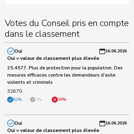
C
118
Meier
Andreas
Centre
AG
-
Votes du Conseil pris en compte
a
dans le classement
C
Wismer-
119
Priska
Centre
LU
-
Felder
a
Oui
16.06.2026
Oui = valeur de classement plus élevée
C
25.4577. Plus de protection pour la population. Des
120
Barandun
Nicole
Centre
ZH
-
mesures efficaces contre les demandeurs d’asile
a
violents et criminels
32670.
C
Roth
Marie-
121
Centre
FR
-
61%
1%
39%
Pasquier
France
a
C
Müller-
Oui
16.06.2026
122
Stefan
Centre
SO
-
Altermatt
Oui = valeur de classement plus élevée
a