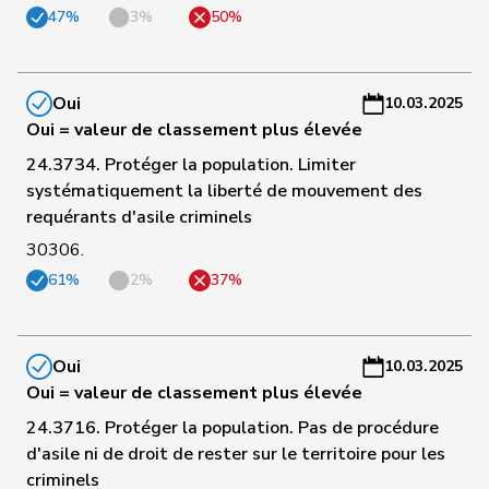
47%
3%
50%
9
Glarner
Andreas
UDC
AG
-
a
C
Oui
10.03.2025
10
Nicolet
Jacques
UDC
VD
-
Oui = valeur de classement plus élevée
a
24.3734. Protéger la population. Limiter
systématiquement la liberté de mouvement des
C
requérants d'asile criminels
11
Steinemann
Barbara
UDC
ZH
-
30306.
a
61%
2%
37%
C
12
Giezendanner
Benjamin
UDC
AG
-
a
Oui
10.03.2025
Oui = valeur de classement plus élevée
C
13
Fischer
Benjamin
UDC
ZH
-
24.3716. Protéger la population. Pas de procédure
a
d'asile ni de droit de rester sur le territoire pour les
criminels