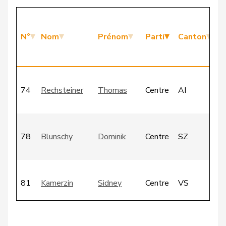
M
d
N°
Nom
Prénom
Parti
Canton
C
d
C
74
Rechsteiner
Thomas
Centre
AI
-
a
C
78
Blunschy
Dominik
Centre
SZ
-
a
C
81
Kamerzin
Sidney
Centre
VS
-
a
C