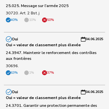
a
25.025. Message sur l'armée 2025
30720. Art. 2 Bst. j
C
129
Portmann
Barbara
pvl
AG
-
40%
10%
50%
a
C
Oui
04.06.2025
130
Stämpfli
Fabienne
pvl
BE
-
Oui = valeur de classement plus élevée
a
24.3947. Maintenir le renforcement des contrôles
C
aux frontières
131
Bäumle
Martin
pvl
ZH
-
30696.
a
63%
1%
37%
C
132
Gredig
Corina
pvl
ZH
-
Oui
a
04.06.2025
Oui = valeur de classement plus élevée
C
24.3701. Garantir une protection permanente des
133
Grossen
Jürg
pvl
BE
-