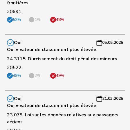
frontières
a
30691.
C
52%
1%
48%
134
Schaffner
Barbara
pvl
ZH
-
a
Oui
05.05.2025
C
Oui = valeur de classement plus élevée
135
Christ
Katja
pvl
BS
-
24.3115. Durcissement du droit pénal des mineurs
a
30522.
C
49%
2%
49%
136
Bertschy
Kathrin
pvl
BE
-
a
Oui
21.03.2025
C
Oui = valeur de classement plus élevée
1
Bischof
Edgar
UDC
AR
-
a
23.079. Loi sur les données relatives aux passagers
aériens
C
Pierre-