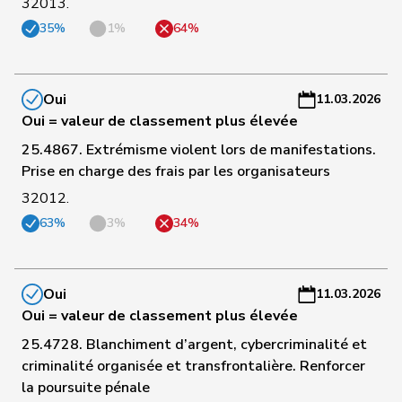
32013.
a
35%
1%
64%
C
-
91
Schilliger
Peter
PLR
LU
C
Oui
11.03.2026
-
Oui = valeur de classement plus élevée
a
25.4867. Extrémisme violent lors de manifestations.
Prise en charge des frais par les organisateurs
C
32012.
93
Schneeberger
Daniela
PLR
BL
-
a
63%
3%
34%
C
von
96
Patricia
PLR
BS
-
Falkenstein
Oui
11.03.2026
a
Oui = valeur de classement plus élevée
C
25.4728. Blanchiment d’argent, cybercriminalité et
97
Farinelli
Alex
PLR
TI
-
criminalité organisée et transfrontalière. Renforcer
a
la poursuite pénale