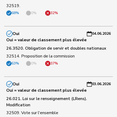
32519.
C
71
Aellen
Cyril
PLR
GE
-
68%
0%
32%
a
C
Oui
04.06.2026
72
Balmer
Bettina
PLR
ZH
-
Oui = valeur de classement plus élevée
a
26.3520. Obligation de servir et doubles nationaux
C
32514. Proposition de la commission
73
Gobet
Nadine
PLR
FR
-
63%
0%
37%
a
C
Oui
75
Ruch
Daniel
PLR
VD
-
03.06.2026
Oui = valeur de classement plus élevée
a
26.021. Loi sur le renseignement (LRens).
C
Modification
76
Vietze
Kris
PLR
TG
-
32509. Vote sur l'ensemble
a