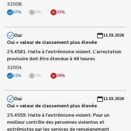
32008.
C
67%
0%
33%
99
Cottier
Damien
PLR
NE
-
a
C
Oui
11.03.2026
101
Riniker
Maja
PLR
AG
-
Oui = valeur de classement plus élevée
a
25.4581. Halte à l'extrémisme violent. L'arrestation
provisoire doit être étendue à 48 heures
C
32004.
106
Walti
Beat
PLR
ZH
-
a
61%
1%
38%
C
107
Wehrli
Laurent
PLR
VD
-
Oui
11.03.2026
a
Oui = valeur de classement plus élevée
25.4559. Halte à l'extrémisme violent. Pour un
C
meilleur contrôle des personnes violentes et
108
Giacometti
Anna
PLR
GR
-
extrémistes par les services de renseignement
a