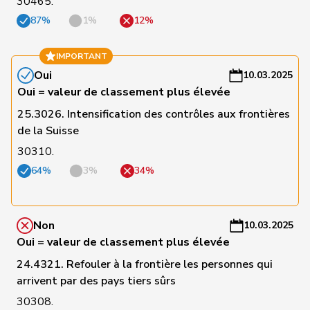
30465.
2
Page
UDC
FR
-
André
87%
1%
12%
a
C
IMPORTANT
4
Gutjahr
Diana
UDC
TG
-
Oui
10.03.2025
a
Oui = valeur de classement plus élevée
25.3026. Intensification des contrôles aux frontières
C
de la Suisse
5
Burgherr
Thomas
UDC
AG
-
a
30310.
64%
3%
34%
C
7
Pamini
Paolo
UDC
TI
-
a
Non
10.03.2025
Oui = valeur de classement plus élevée
C
8
de Courten
Thomas
UDC
BL
-
24.4321. Refouler à la frontière les personnes qui
a
arrivent par des pays tiers sûrs
30308.
C