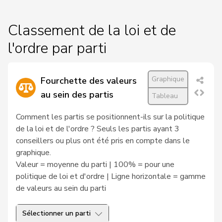
98
Hess
Lorenz
Centre
BE
-
a
Classement de la loi et de
C
l'ordre par parti
Durrer-
100
Regina
Centre
NW
-
Knobel
a
Graphique
Fourchette des valeurs
C
au sein des partis
Tableau
102
Pfister
Gerhard
Centre
ZG
-
a
Comment les partis se positionnent-ils sur la politique
de la loi et de l'ordre ? Seuls les partis ayant 3
C
conseillers ou plus ont été pris en compte dans le
103
Kaufmann
Pius
Centre
LU
-
graphique.
a
Valeur = moyenne du parti | 100% = pour une
politique de loi et d'ordre | Ligne horizontale = gamme
C
Philipp
de valeurs au sein du parti
104
Bregy
Centre
VS
-
Matthias
a
Sélectionner un parti