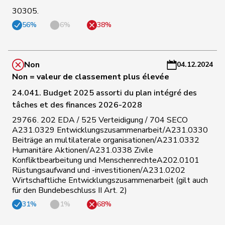
C
30305.
Umbricht
15
Nadja
UDC
BE
-
Pieren
56%
6%
38%
a
C
16
Bläsi
Thomas
UDC
GE
-
Non
04.12.2024
a
Non = valeur de classement plus élevée
24.041. Budget 2025 assorti du plan intégré des
C
tâches et des finances 2026-2028
17
Pahud
Yvan
UDC
VD
-
29766. 202 EDA / 525 Verteidigung / 704 SECO
a
A231.0329 Entwicklungszusammenarbeit/A231.0330
Beiträge an multilaterale organisationen/A231.0332
C
Humanitäre Aktionen/A231.0338 Zivile
18
Rüegsegger
Hans Jörg
UDC
BE
-
Konfliktbearbeitung und MenschenrechteA202.0101
a
Rüstungsaufwand und -investitionen/A231.0202
Wirtschaftliche Entwicklungszusammenarbeit (gilt auch
C
für den Bundebeschluss II Art. 2)
19
Buffat
Michaël
UDC
VD
-
31%
1%
68%
a