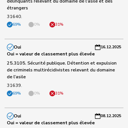
délinquants relevant du domaine de l'asile et des
a
étrangers
C
31640.
145
Tschopp
Jean
PSS
VD
-
69%
0%
31%
a
C
Oui
16.12.2025
146
Amoos
Emmanuel
PSS
VS
-
Oui = valeur de classement plus élevée
a
25.3105. Sécurité publique. Détention et expulsion
C
de criminels multirécidivistes relevant du domaine
147
Badran
Jacqueline
PSS
ZH
-
de l'asile
a
31639.
C
69%
0%
31%
148
Alijaj
Islam
PSS
ZH
-
a
Oui
08.12.2025
C
Oui = valeur de classement plus élevée
149
Wyss
Sarah
PSS
BS
-