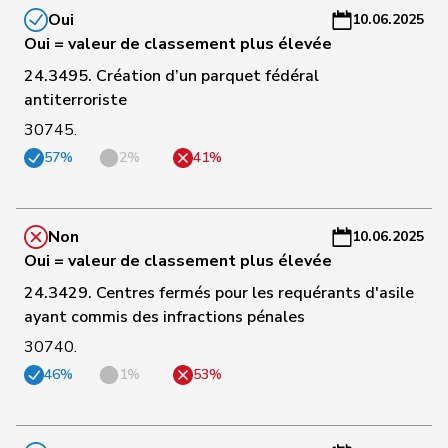
Oui
10.06.2025
C
Oui = valeur de classement plus élevée
181
Marti
Samira
PSS
BL
-
24.3495. Création d’un parquet fédéral
a
antiterroriste
C
30745.
185
Pult
Jon
PSS
GR
-
57%
2%
41%
a
C
Non
10.06.2025
189
Tuosto
Brenda
PSS
VD
-
Oui = valeur de classement plus élevée
a
24.3429. Centres fermés pour les requérants d'asile
C
ayant commis des infractions pénales
194
Meyer
Mattea
PSS
ZH
-
30740.
a
46%
1%
53%
C
195
Bullakaj
Arbër
PSS
SG
-
a