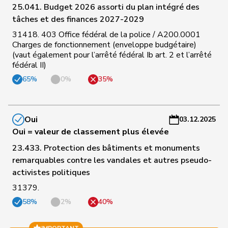
25.041. Budget 2026 assorti du plan intégré des
a
tâches et des finances 2027-2029
C
31418. 403 Office fédéral de la police / A200.0001
150
Brizzi
Simona
PSS
AG
-
Charges de fonctionnement (enveloppe budgétaire)
(vaut également pour l’arrêté fédéral Ib art. 2 et l’arrêté
a
fédéral II)
C
65%
0%
35%
151
Revaz
Estelle
PSS
GE
-
a
Oui
03.12.2025
C
Oui = valeur de classement plus élevée
152
Rosenwasser
Anna
PSS
ZH
-
23.433. Protection des bâtiments et monuments
a
remarquables contre les vandales et autres pseudo-
C
activistes politiques
153
Zryd
Andrea
PSS
BE
-
31379.
a
58%
2%
40%
C