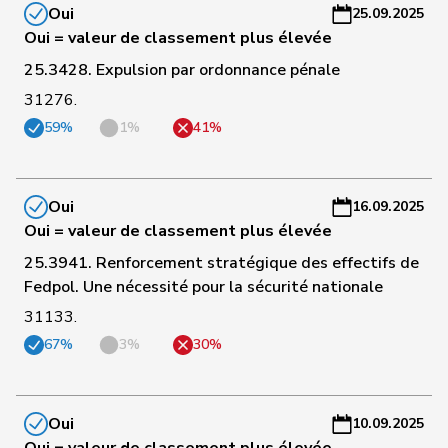
Oui
25.09.2025
Oui = valeur de classement plus élevée
C
81
Kamerzin
Sidney
Centre
VS
-
25.3428. Expulsion par ordonnance pénale
a
31276.
59%
1%
41%
C
82
Dobler
Marcel
PLR
SG
-
a
Oui
16.09.2025
C
Oui = valeur de classement plus élevée
83
Nause
Reto
Centre
BE
-
25.3941. Renforcement stratégique des effectifs de
a
Fedpol. Une nécessité pour la sécurité nationale
31133.
C
Vincenz-
84
Susanne
PLR
SG
-
67%
3%
30%
Stauffacher
a
C
Oui
10.09.2025
85
Sauter
Regine
PLR
ZH
-