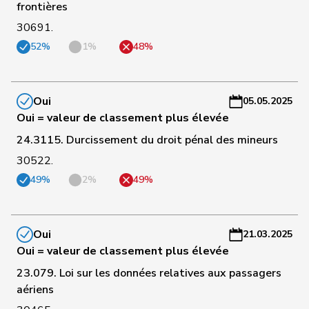
109
Chappuis
Isabelle
Centre
VD
-
frontières
a
30691.
52%
1%
48%
C
Schneider-
110
Elisabeth
Centre
BL
-
Schneiter
a
Oui
05.05.2025
C
Oui = valeur de classement plus élevée
111
Paganini
Nicolò
Centre
SG
-
24.3115. Durcissement du droit pénal des mineurs
a
30522.
C
49%
2%
49%
112
Ritter
Markus
Centre
SG
-
a
Oui
21.03.2025
C
Bulliard-
Oui = valeur de classement plus élevée
113
Christine
Centre
FR
-
Marbach
a
23.079. Loi sur les données relatives aux passagers
aériens
C