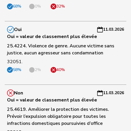
C
68%
0%
32%
47
Vontobel
Erich
UDF
ZH
-
a
C
Oui
11.03.2026
48
Walliser
Bruno
UDC
ZH
-
Oui = valeur de classement plus élevée
a
25.4224. Violence de genre. Aucune victime sans
justice, aucun agresseur sans condamnation
C
49
Tuena
Mauro
UDC
ZH
-
32051.
a
58%
2%
40%
C
50
Aeschi
Thomas
UDC
ZG
-
Non
11.03.2026
a
Oui = valeur de classement plus élevée
C
25.4619. Améliorer la protection des victimes.
51
Freymond
Sylvain
UDC
VD
-
Prévoir l’expulsion obligatoire pour toutes les
a
infractions domestiques poursuivies d’office