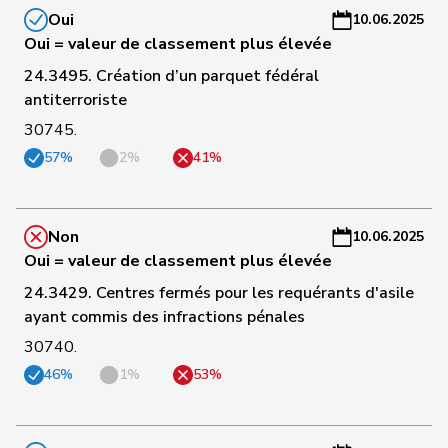
Oui
10.06.2025
C
Oui = valeur de classement plus élevée
95
Candinas
Martin
Centre
GR
-
24.3495. Création d’un parquet fédéral
a
antiterroriste
C
30745.
von
96
Patricia
PLR
BS
-
57%
2%
41%
Falkenstein
a
C
Non
10.06.2025
97
Farinelli
Alex
PLR
TI
-
Oui = valeur de classement plus élevée
a
24.3429. Centres fermés pour les requérants d'asile
C
ayant commis des infractions pénales
98
Hess
Lorenz
Centre
BE
-
30740.
a
46%
1%
53%
C
99
Cottier
Damien
PLR
NE
-