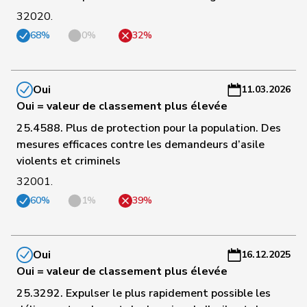
61
Riner
Christoph
UDC
AG
-
32020.
a
68%
0%
32%
C
62
Schnyder
Markus
UDC
GL
-
Oui
11.03.2026
a
Oui = valeur de classement plus élevée
C
25.4588. Plus de protection pour la population. Des
63
Wandfluh
Ernst
UDC
BE
-
mesures efficaces contre les demandeurs d’asile
a
violents et criminels
32001.
C
60%
1%
39%
64
Wyssmann
Rémy
UDC
SO
-
a
C
Oui
16.12.2025
65
Graber
Michael
UDC
VS
-
Oui = valeur de classement plus élevée
a
25.3292. Expulser le plus rapidement possible les