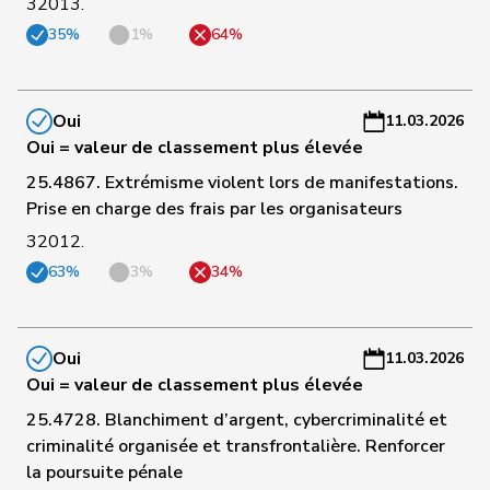
32013.
C
35%
1%
64%
52
Matter
Thomas
UDC
ZH
-
a
C
Oui
11.03.2026
53
Dettling
Marcel
UDC
SZ
-
Oui = valeur de classement plus élevée
a
25.4867. Extrémisme violent lors de manifestations.
Prise en charge des frais par les organisateurs
C
32012.
54
Strupler
Manuel
UDC
TG
-
a
63%
3%
34%
C
55
Stettler
Thomas
UDC
JU
-
Oui
11.03.2026
a
Oui = valeur de classement plus élevée
C
25.4728. Blanchiment d’argent, cybercriminalité et
56
Hess
Erich
UDC
BE
-
criminalité organisée et transfrontalière. Renforcer
a
la poursuite pénale