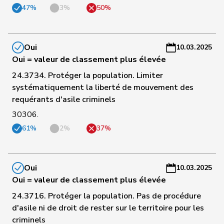
C
Wismer-
47%
3%
50%
119
Priska
Centre
LU
-
Felder
a
C
Oui
10.03.2025
120
Barandun
Nicole
Centre
ZH
-
Oui = valeur de classement plus élevée
a
24.3734. Protéger la population. Limiter
systématiquement la liberté de mouvement des
C
Roth
Marie-
requérants d'asile criminels
121
Centre
FR
-
Pasquier
France
30306.
a
61%
2%
37%
C
Müller-
122
Stefan
Centre
SO
-
Altermatt
a
Oui
10.03.2025
Oui = valeur de classement plus élevée
C
24.3716. Protéger la population. Pas de procédure
123
Maitre
Vincent
Centre
GE
-
d'asile ni de droit de rester sur le territoire pour les
a
criminels