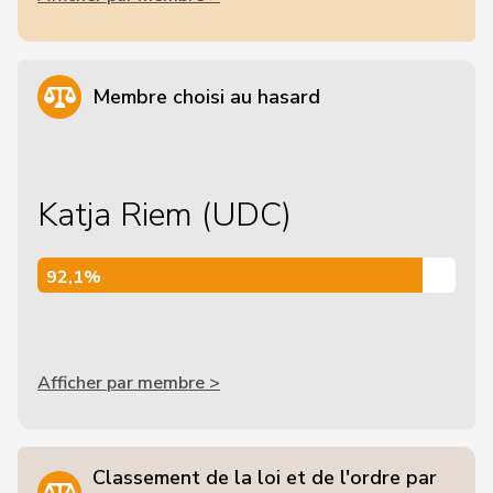
Membre choisi au hasard
Katja Riem (UDC)
92,1%
92,1%
Afficher par membre >
Classement de la loi et de l'ordre par