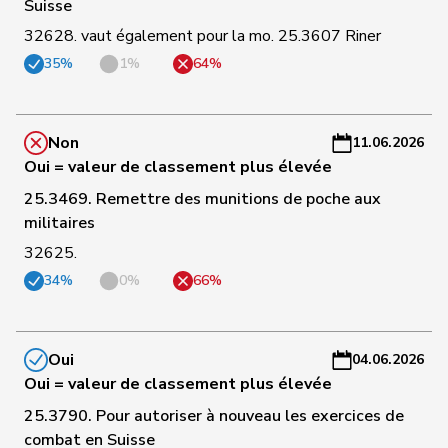
Suisse
C
-
32628. vaut également pour la mo. 25.3607 Riner
33
Bühler
Manfred
UDC
BE
C
35%
1%
64%
-
a
Non
11.06.2026
C
Oui = valeur de classement plus élevée
34
Götte
Michael
UDC
SG
-
a
25.3469. Remettre des munitions de poche aux
militaires
C
32625.
35
Knutti
Thomas
UDC
BE
-
34%
0%
66%
a
C
36
Kolly
Nicolas
UDC
FR
-
Oui
04.06.2026
a
Oui = valeur de classement plus élevée
25.3790. Pour autoriser à nouveau les exercices de
C
combat en Suisse