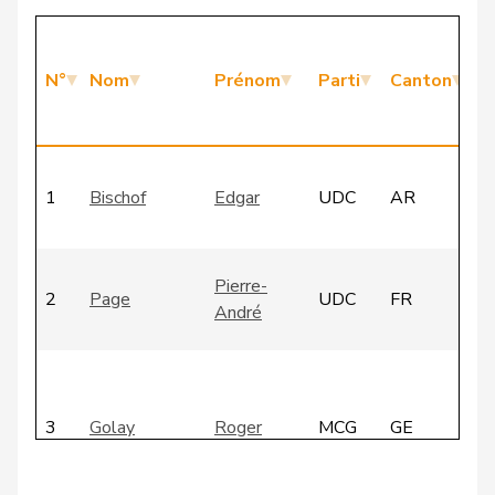
M
d
N°
Nom
Prénom
Parti
Canton
C
d
C
1
Bischof
Edgar
UDC
AR
-
a
C
Pierre-
2
Page
UDC
FR
-
André
a
C
-
3
Golay
Roger
MCG
GE
C
-
a