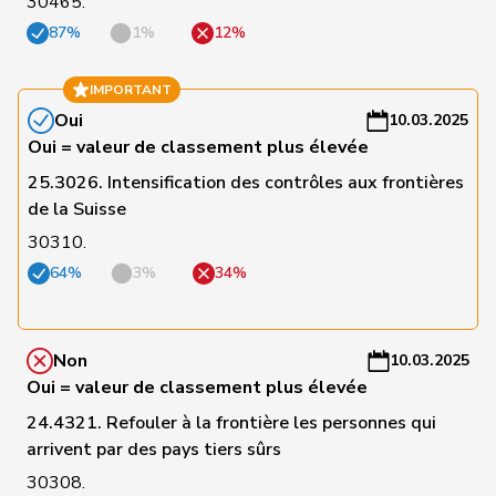
30465.
114
Lohr
Christian
Centre
TG
-
87%
1%
12%
a
C
IMPORTANT
115
Stadler
Simon
Centre
UR
-
Oui
10.03.2025
a
Oui = valeur de classement plus élevée
25.3026. Intensification des contrôles aux frontières
C
de la Suisse
116
Bally
Maya
Centre
AG
-
30310.
a
64%
3%
34%
C
117
Bürgin
Yvonne
Centre
ZH
-
a
Non
10.03.2025
Oui = valeur de classement plus élevée
C
24.4321. Refouler à la frontière les personnes qui
118
Meier
Andreas
Centre
AG
-
arrivent par des pays tiers sûrs
a
30308.