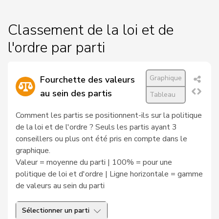
C
Classement de la loi et de
9
Glarner
Andreas
UDC
AG
-
l'ordre par parti
a
C
10
Nicolet
Jacques
UDC
VD
-
Graphique
Fourchette des valeurs
a
au sein des partis
Tableau
C
Comment les partis se positionnent-ils sur la politique
11
Steinemann
Barbara
UDC
ZH
-
de la loi et de l'ordre ? Seuls les partis ayant 3
a
conseillers ou plus ont été pris en compte dans le
graphique.
C
Valeur = moyenne du parti | 100% = pour une
12
Giezendanner
Benjamin
UDC
AG
-
politique de loi et d'ordre | Ligne horizontale = gamme
a
de valeurs au sein du parti
C
Sélectionner un parti
13
Fischer
Benjamin
UDC
ZH
-