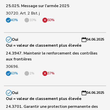
Matthias
a
25.025. Message sur l'armée 2025
30720. Art. 2 Bst. j
C
105
Kutter
Philipp
Centre
ZH
-
40%
10%
50%
a
C
Oui
04.06.2025
106
Walti
Beat
PLR
ZH
-
Oui = valeur de classement plus élevée
a
24.3947. Maintenir le renforcement des contrôles
aux frontières
C
107
Wehrli
Laurent
PLR
VD
-
30696.
a
63%
1%
37%
C
108
Giacometti
Anna
PLR
GR
-
Oui
04.06.2025
a
Oui = valeur de classement plus élevée
C
24.3701. Garantir une protection permanente des