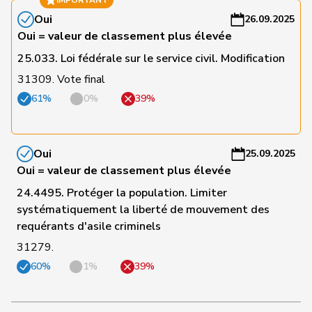
IMPORTANT
Oui
26.09.2025
C
Oui = valeur de classement plus élevée
76
Vietze
Kris
PLR
TG
-
a
25.033. Loi fédérale sur le service civil. Modification
31309. Vote final
C
Hans-
61%
0%
39%
77
Portmann
PLR
ZH
-
Peter
a
C
Oui
25.09.2025
78
Blunschy
Dominik
Centre
SZ
-
Oui = valeur de classement plus élevée
a
24.4495. Protéger la population. Limiter
systématiquement la liberté de mouvement des
C
requérants d'asile criminels
79
Theiler
Heinz
PLR
SZ
-
a
31279.
60%
1%
39%
C
80
Feller
Olivier
PLR
VD
-
a