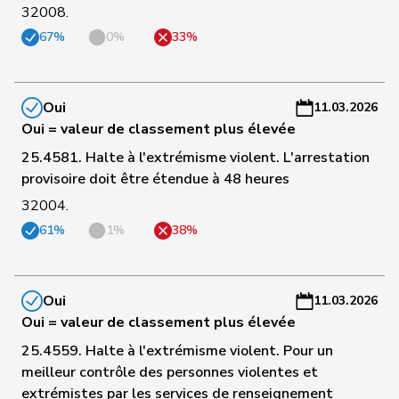
32008.
C
67%
0%
33%
-
57
Schläpfer
Therese
UDC
ZH
C
-
Oui
11.03.2026
a
Oui = valeur de classement plus élevée
C
25.4581. Halte à l'extrémisme violent. L'arrestation
58
Hübscher
Martin
UDC
ZH
-
provisoire doit être étendue à 48 heures
a
32004.
C
61%
1%
38%
59
Hug
Roman
UDC
GR
-
a
Oui
11.03.2026
C
Oui = valeur de classement plus élevée
60
Reimann
Lukas
UDC
SG
-
25.4559. Halte à l'extrémisme violent. Pour un
a
meilleur contrôle des personnes violentes et
extrémistes par les services de renseignement
C