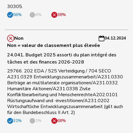
C
30305.
Matthias
124
Jauslin
pvl
AG
-
Samuel
56%
6%
38%
a
C
Niklaus-
Non
04.12.2024
125
Gugger
PEV
ZH
-
Samuel
Non = valeur de classement plus élevée
a
24.041. Budget 2025 assorti du plan intégré des
C
tâches et des finances 2026-2028
126
Weber
Céline
pvl
VD
-
29766. 202 EDA / 525 Verteidigung / 704 SECO
a
A231.0329 Entwicklungszusammenarbeit/A231.0330
Beiträge an multilaterale organisationen/A231.0332
C
Humanitäre Aktionen/A231.0338 Zivile
127
Hässig
Patrick
pvl
ZH
-
Konfliktbearbeitung und MenschenrechteA202.0101
a
Rüstungsaufwand und -investitionen/A231.0202
Wirtschaftliche Entwicklungszusammenarbeit (gilt auch
für den Bundebeschluss II Art. 2)
C
128
Jost
Marc
PEV
BE
-
31%
1%
68%
a