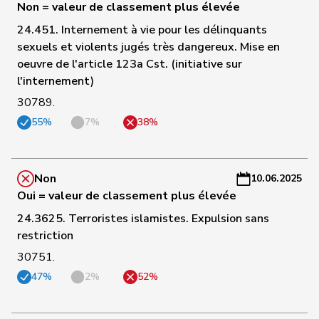
Non = valeur de classement plus élevée
a
24.451. Internement à vie pour les délinquants
sexuels et violents jugés très dangereux. Mise en
C
oeuvre de l'article 123a Cst. (initiative sur
-
l'internement)
91
Schilliger
Peter
PLR
LU
C
-
30789.
a
55%
7%
38%
C
92
Müller
Leo
Centre
LU
-
Non
10.06.2025
a
Oui = valeur de classement plus élevée
C
24.3625. Terroristes islamistes. Expulsion sans
93
Schneeberger
Daniela
PLR
BL
-
restriction
a
30751.
47%
2%
52%
C
94
Roduit
Benjamin
Centre
VS
-
a