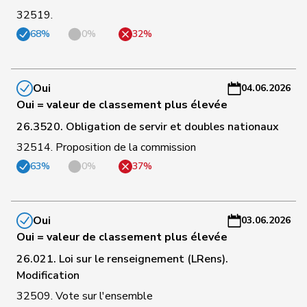
37
Bürgi
Roman
UDC
SZ
-
32519.
a
68%
0%
32%
C
38
Riem
Katja
UDC
BE
-
a
Oui
04.06.2026
Oui = valeur de classement plus élevée
C
26.3520. Obligation de servir et doubles nationaux
39
Schmid
Pascal
UDC
TG
-
a
32514. Proposition de la commission
63%
0%
37%
C
40
Calame
Didier
UDC
NE
-
a
Oui
03.06.2026
Oui = valeur de classement plus élevée
C
41
Egger
Mike
UDC
SG
-
26.021. Loi sur le renseignement (LRens).
a
Modification
32509. Vote sur l'ensemble
C