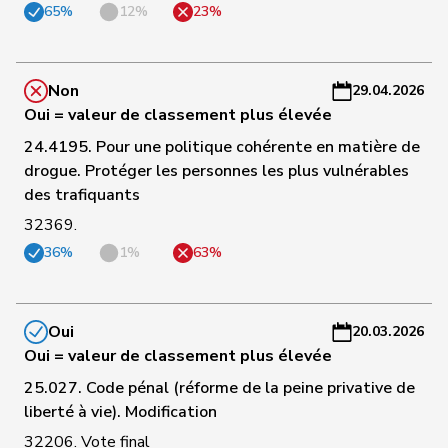
65%
12%
23%
42
Gartmann
Walter
UDC
SG
-
a
C
Non
29.04.2026
43
Grüter
Franz
UDC
LU
-
Oui = valeur de classement plus élevée
a
24.4195. Pour une politique cohérente en matière de
drogue. Protéger les personnes les plus vulnérables
C
des trafiquants
44
Imark
Christian
UDC
SO
-
a
32369.
36%
1%
63%
C
45
Sollberger
Sandra
UDC
BL
-
a
Oui
20.03.2026
Oui = valeur de classement plus élevée
C
Thalmann-
46
Vroni
UDC
LU
-
25.027. Code pénal (réforme de la peine privative de
Bieri
a
liberté à vie). Modification
32206. Vote final