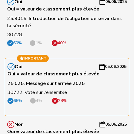
a
Oui
05.06.2025
Oui = valeur de classement plus élevée
C
Durrer-
25.3015. Introduction de l’obligation de servir dans
100
Regina
Centre
NW
-
Knobel
la sécurité
a
30728.
C
60%
1%
40%
101
Riniker
Maja
PLR
AG
-
a
IMPORTANT
Oui
05.06.2025
C
Oui = valeur de classement plus élevée
102
Pfister
Gerhard
Centre
ZG
-
a
25.025. Message sur l'armée 2025
30722. Vote sur l'ensemble
C
68%
4%
28%
103
Kaufmann
Pius
Centre
LU
-
a
C
Non
05.06.2025
Philipp
104
Bregy
Centre
VS
-
Oui = valeur de classement plus élevée