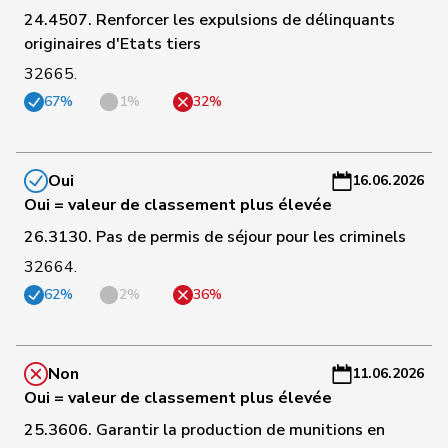
24.4507. Renforcer les expulsions de délinquants
28
Rutz
Gregor
UDC
ZH
-
originaires d'Etats tiers
a
32665.
C
67%
1%
32%
29
Guggisberg
Lars
UDC
BE
-
a
Oui
16.06.2026
C
Oui = valeur de classement plus élevée
30
Marchesi
Piero
UDC
TI
-
a
26.3130. Pas de permis de séjour pour les criminels
32664.
C
Martullo-
62%
2%
36%
31
Magdalena
UDC
GR
-
Blocher
a
C
Non
11.06.2026
32
Amaudruz
Céline
UDC
GE
-
Oui = valeur de classement plus élevée
a
25.3606. Garantir la production de munitions en