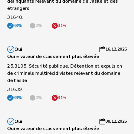
délinquants relevant du domaine de l'asile et des
C
étrangers
66
Fehr Düsel
Nina
UDC
ZH
-
a
31640.
69%
0%
31%
C
67
de Quattro
Jacqueline
PLR
VD
-
a
Oui
16.12.2025
Oui = valeur de classement plus élevée
C
68
Glur
Christian
UDC
AG
-
25.3105. Sécurité publique. Détention et expulsion
a
de criminels multirécidivistes relevant du domaine
de l'asile
C
31639.
69
Gianini
Simone
PLR
TI
-
69%
0%
31%
a
C
70
Wasserfallen
Christian
PLR
BE
-
Oui
08.12.2025
a
Oui = valeur de classement plus élevée