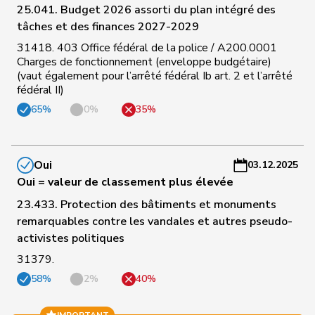
25.041. Budget 2026 assorti du plan intégré des
C
tâches et des finances 2027-2029
71
Aellen
Cyril
PLR
GE
-
a
31418. 403 Office fédéral de la police / A200.0001
Charges de fonctionnement (enveloppe budgétaire)
(vaut également pour l’arrêté fédéral Ib art. 2 et l’arrêté
C
fédéral II)
72
Balmer
Bettina
PLR
ZH
-
65%
0%
35%
a
C
73
Gobet
Nadine
PLR
FR
-
Oui
03.12.2025
a
Oui = valeur de classement plus élevée
23.433. Protection des bâtiments et monuments
C
remarquables contre les vandales et autres pseudo-
74
Rechsteiner
Thomas
Centre
AI
-
activistes politiques
a
31379.
C
58%
2%
40%
75
Ruch
Daniel
PLR
VD
-
a