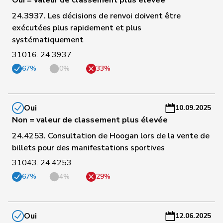
Oui = valeur de classement plus élevée
a
24.3937. Les décisions de renvoi doivent être
C
exécutées plus rapidement et plus
86
Fonio
Giorgio
Centre
TI
-
systématiquement
a
31016. 24.3937
67%
0%
33%
C
87
Nantermod
Philippe
PLR
VS
-
a
Oui
10.09.2025
C
Non = valeur de classement plus élevée
de
88
Simone
PLR
GE
-
24.4253. Consultation de Hoogan lors de la vente de
Montmollin
a
billets pour des manifestations sportives
31043. 24.4253
C
89
Silberschmidt
Andri
PLR
ZH
-
67%
4%
29%
a
C
Oui
12.06.2025
90
Michel
Simon
PLR
SO
-