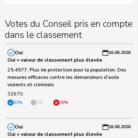
23
Büchel
UDC
SG
-
Rino
a
Votes du Conseil pris en compte
C
24
Haab
Martin
UDC
ZH
-
dans le classement
a
C
Oui
16.06.2026
25
Heimgartner
Stefanie
UDC
AG
-
Oui = valeur de classement plus élevée
a
25.4577. Plus de protection pour la population. Des
mesures efficaces contre les demandeurs d’asile
C
violents et criminels
26
Huber
Alois
UDC
AG
-
32670.
a
61%
1%
39%
C
27
Hurter
Thomas
UDC
SH
-
a
Oui
16.06.2026
Oui = valeur de classement plus élevée
C