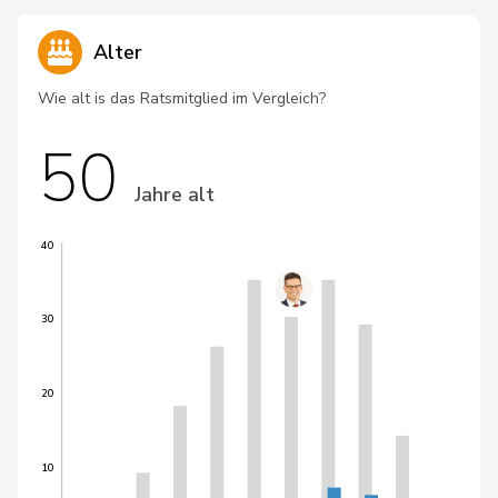
Alter
Wie alt is das Ratsmitglied im Vergleich?
50
Jahre alt
40
30
20
10