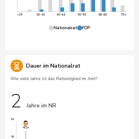
<25
30-34
40-44
50-54
60-64
70+
Nationalrat
FDP
Dauer im Nationalrat
Wie viele Jahre ist das Ratsmitglied im Amt?
2
Jahre im NR
60
50