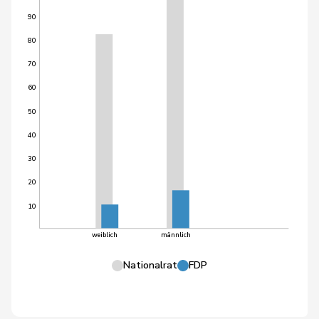
90
80
70
60
50
40
30
20
10
weiblich
männlich
Nationalrat
FDP