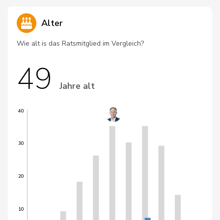
Alter
Wie alt is das Ratsmitglied im Vergleich?
49
Jahre alt
40
30
20
10