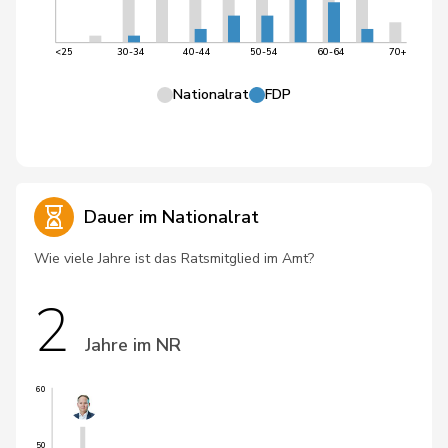
<25
30-34
40-44
50-54
60-64
70+
Nationalrat
FDP
Dauer im Nationalrat
Wie viele Jahre ist das Ratsmitglied im Amt?
2
Jahre im NR
60
50