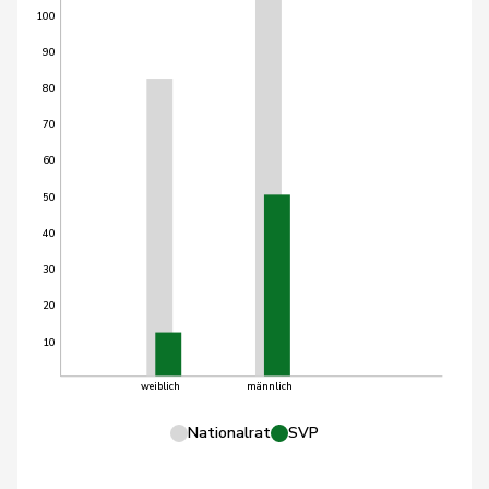
100
90
80
70
60
50
40
30
20
10
weiblich
männlich
Nationalrat
SVP