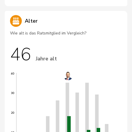
Alter
Wie alt is das Ratsmitglied im Vergleich?
46
Jahre alt
40
30
20