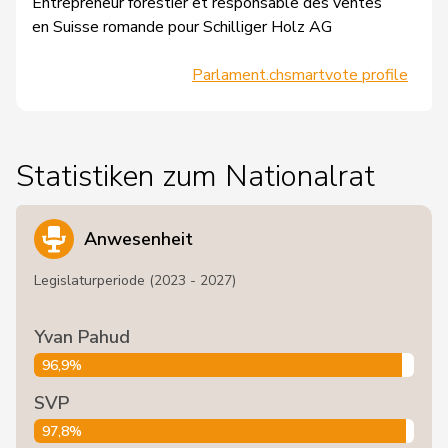
Entrepreneur forestier et responsable des ventes
en Suisse romande pour Schilliger Holz AG
Parlament.ch
smartvote profile
Statistiken zum Nationalrat
Anwesenheit
Legislaturperiode (2023 - 2027)
Yvan Pahud
96,9%
SVP
97,8%