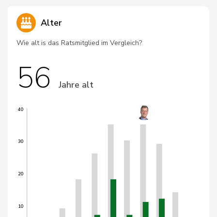
Alter
Wie alt is das Ratsmitglied im Vergleich?
56
Jahre alt
40
30
20
10