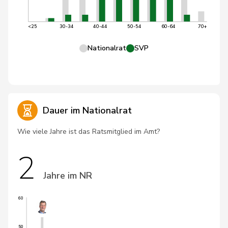
<25
30-34
40-44
50-54
60-64
70+
Nationalrat
SVP
Dauer im Nationalrat
Wie viele Jahre ist das Ratsmitglied im Amt?
2
Jahre im NR
60
50