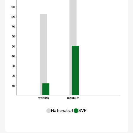
90
80
70
60
50
40
30
20
10
weiblich
männlich
Nationalrat
SVP