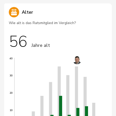
Alter
Wie alt is das Ratsmitglied im Vergleich?
56
Jahre alt
40
30
20
10