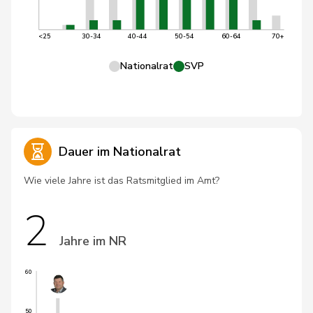
<25
30-34
40-44
50-54
60-64
70+
Nationalrat
SVP
Dauer im Nationalrat
Wie viele Jahre ist das Ratsmitglied im Amt?
2
Jahre im NR
60
50