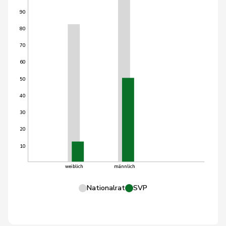
90
80
70
60
50
40
30
20
10
weiblich
männlich
Nationalrat
SVP