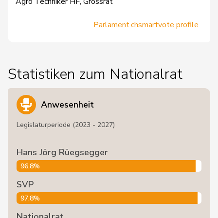
Agro Techniker HF, Grossrat
Parlament.ch
smartvote profile
Statistiken zum Nationalrat
Anwesenheit
Legislaturperiode (2023 - 2027)
Hans Jörg Rüegsegger
96,8%
SVP
97,8%
Nationalrat