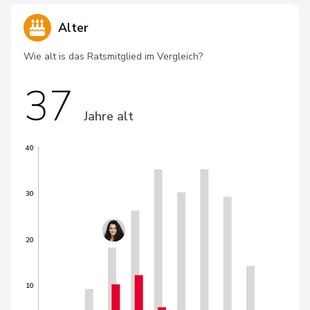
Alter
Wie alt is das Ratsmitglied im Vergleich?
37
Jahre alt
40
30
20
10