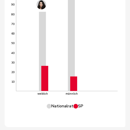
90
80
70
60
50
40
30
20
10
weiblich
männlich
Nationalrat
SP