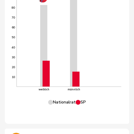
80
70
60
50
40
30
20
10
weiblich
männlich
Nationalrat
SP