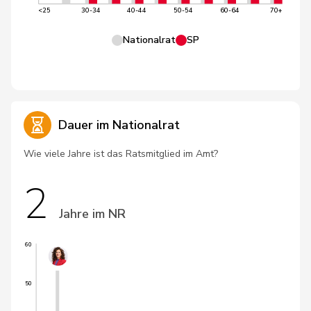
<25
30-34
40-44
50-54
60-64
70+
Nationalrat
SP
Dauer im Nationalrat
Wie viele Jahre ist das Ratsmitglied im Amt?
2
Jahre im NR
60
50