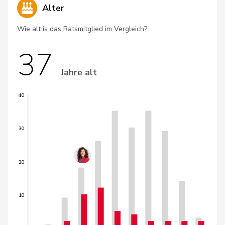
Alter
Wie alt is das Ratsmitglied im Vergleich?
37
Jahre alt
40
30
20
10