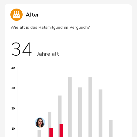
Alter
Wie alt is das Ratsmitglied im Vergleich?
34
Jahre alt
40
30
20
10