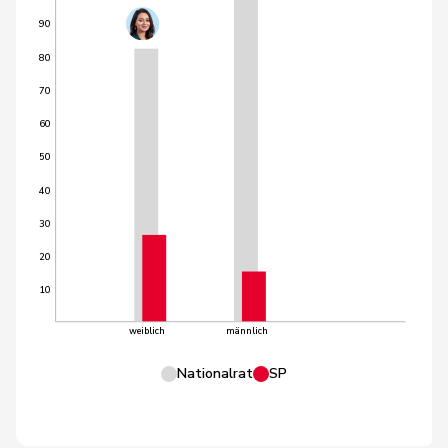
90
80
70
60
50
40
30
20
10
weiblich
männlich
Nationalrat
SP