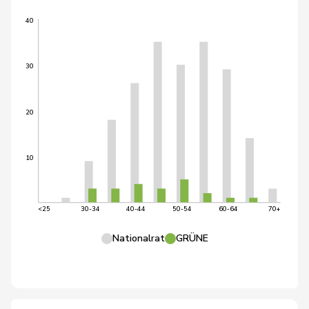
40
30
20
10
<25
30-34
40-44
50-54
60-64
70+
Nationalrat
GRÜNE