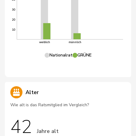
30
20
10
weiblich
männlich
Nationalrat
GRÜNE
Alter
Wie alt is das Ratsmitglied im Vergleich?
42
Jahre alt