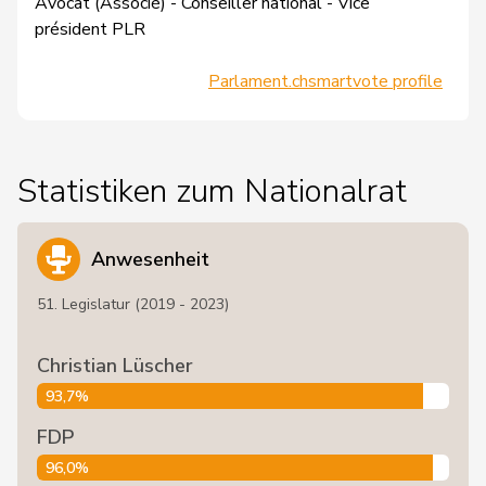
Avocat (Associé) - Conseiller national - Vice
président PLR
Parlament.ch
smartvote profile
Statistiken zum Nationalrat
Anwesenheit
51. Legislatur (2019 - 2023)
Christian Lüscher
93,7%
FDP
96,0%