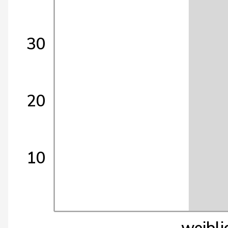
30
20
10
weibli