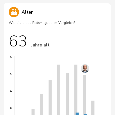
Alter
Wie alt is das Ratsmitglied im Vergleich?
63
Jahre alt
40
30
20
10