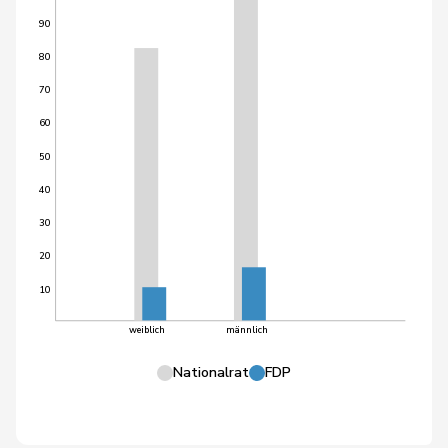
90
80
70
60
50
40
30
20
10
weiblich
männlich
Nationalrat
FDP