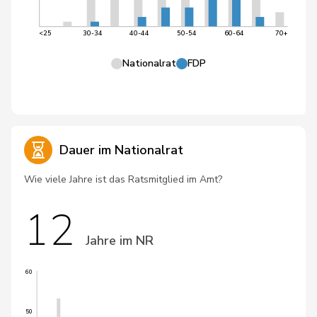
<25
30-34
40-44
50-54
60-64
70+
Nationalrat
FDP
Dauer im Nationalrat
Wie viele Jahre ist das Ratsmitglied im Amt?
12
Jahre im NR
60
50