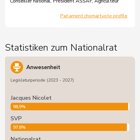
Conseiller national, Président ASSAF, Agriculteur
Parlament.ch
smartvote profile
Statistiken zum Nationalrat
Anwesenheit
Legislaturperiode (2023 - 2027)
Jacques Nicolet
98,9%
SVP
97,8%
Nationalrat