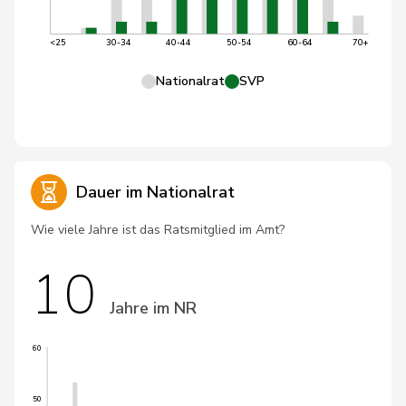
<25
30-34
40-44
50-54
60-64
70+
Nationalrat
SVP
Dauer im Nationalrat
Wie viele Jahre ist das Ratsmitglied im Amt?
10
Jahre im NR
60
50