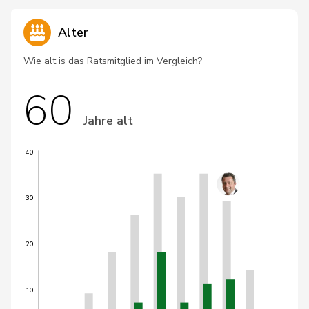
Alter
Wie alt is das Ratsmitglied im Vergleich?
60
Jahre alt
40
30
20
10