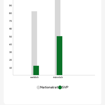
90
80
70
60
50
40
30
20
10
weiblich
männlich
Nationalrat
SVP