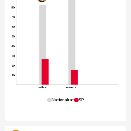
80
70
60
50
40
30
20
10
weiblich
männlich
Nationalrat
SP