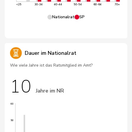
<25
30-34
40-44
50-54
60-64
70+
Nationalrat
SP
Dauer im Nationalrat
Wie viele Jahre ist das Ratsmitglied im Amt?
10
Jahre im NR
60
50