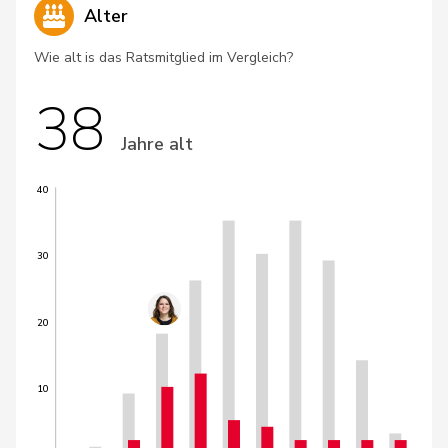
Alter
Wie alt is das Ratsmitglied im Vergleich?
38
Jahre alt
40
30
20
10