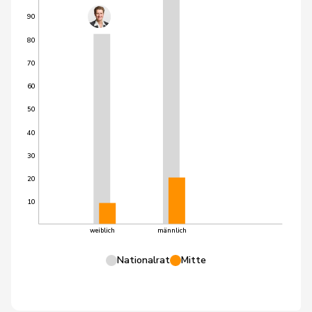
90
80
70
60
50
40
30
20
10
weiblich
männlich
Nationalrat
Mitte