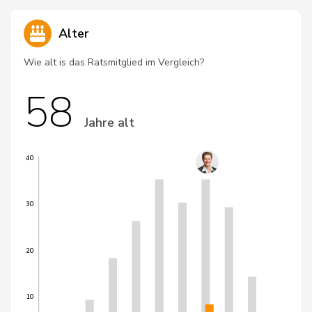
Alter
Wie alt is das Ratsmitglied im Vergleich?
58
Jahre alt
40
30
20
10