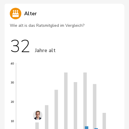
Alter
Wie alt is das Ratsmitglied im Vergleich?
32
Jahre alt
40
30
20
10