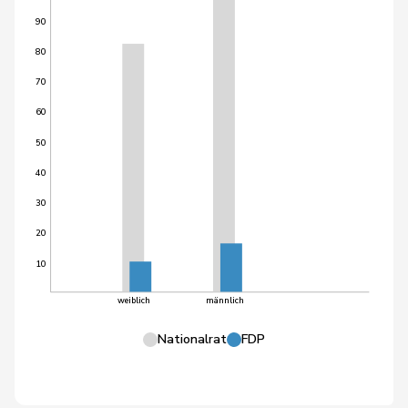
90
80
70
60
50
40
30
20
10
weiblich
männlich
Nationalrat
FDP