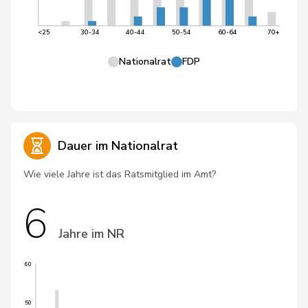
<25
30-34
40-44
50-54
60-64
70+
Nationalrat
FDP
Dauer im Nationalrat
Wie viele Jahre ist das Ratsmitglied im Amt?
6
Jahre im NR
60
50