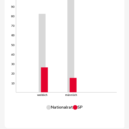
90
80
70
60
50
40
30
20
10
weiblich
männlich
Nationalrat
SP