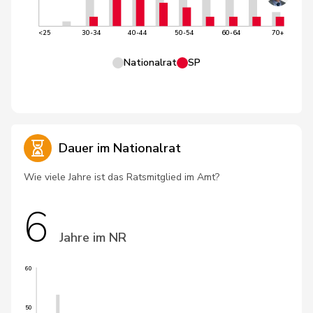
<25
30-34
40-44
50-54
60-64
70+
Nationalrat
SP
Dauer im Nationalrat
Wie viele Jahre ist das Ratsmitglied im Amt?
6
Jahre im NR
60
50