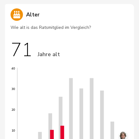
Alter
Wie alt is das Ratsmitglied im Vergleich?
71
Jahre alt
40
30
20
10