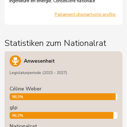
Ingénieure en énergie, Conseillère nationale
Parlament.ch
smartvote profile
Statistiken zum Nationalrat
Anwesenheit
Legislaturperiode (2023 - 2027)
Céline Weber
98,3%
glp
96,2%
Nationalrat