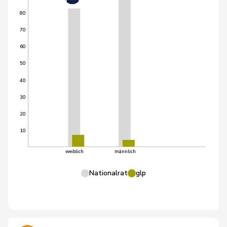
80
70
60
50
40
30
20
10
weiblich
männlich
Nationalrat
glp