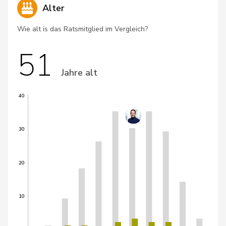
Alter
Wie alt is das Ratsmitglied im Vergleich?
51
Jahre alt
40
30
20
10