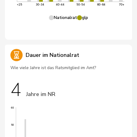
<25
30-34
40-44
50-54
60-64
70+
Nationalrat
glp
Dauer im Nationalrat
Wie viele Jahre ist das Ratsmitglied im Amt?
4
Jahre im NR
60
50