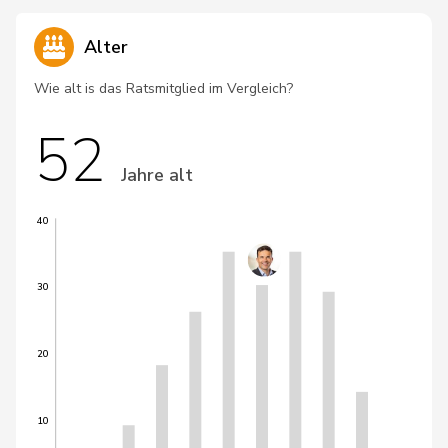
Alter
Wie alt is das Ratsmitglied im Vergleich?
52
Jahre alt
40
30
20
10