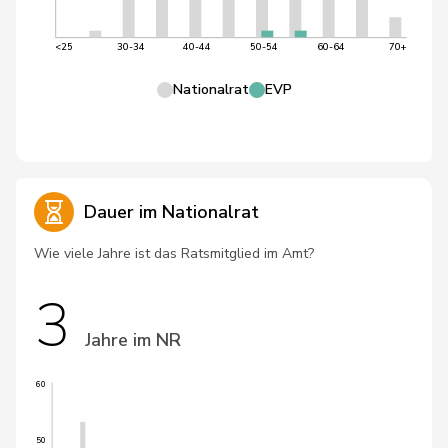
<25
30-34
40-44
50-54
60-64
70+
Nationalrat
EVP
Dauer im Nationalrat
Wie viele Jahre ist das Ratsmitglied im Amt?
3
Jahre im NR
60
50