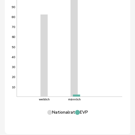
90
80
70
60
50
40
30
20
10
weiblich
männlich
Nationalrat
EVP