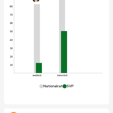
80
70
60
50
40
30
20
10
weiblich
männlich
Nationalrat
SVP