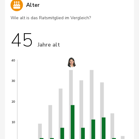
Alter
Wie alt is das Ratsmitglied im Vergleich?
45
Jahre alt
40
30
20
10