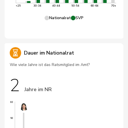
<25
30-34
40-44
50-54
60-64
70+
Nationalrat
SVP
Dauer im Nationalrat
Wie viele Jahre ist das Ratsmitglied im Amt?
2
Jahre im NR
60
50