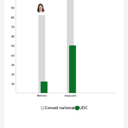
90
80
70
60
50
40
30
20
10
féminin
masculin
Conseil national
UDC