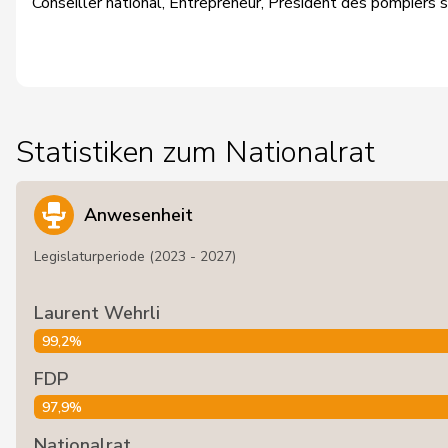
Conseiller national, Entrepreneur, Président des pompiers 
Statistiken zum Nationalrat
Anwesenheit
Legislaturperiode (2023 - 2027)
Laurent Wehrli
99,2%
FDP
97,9%
Nationalrat