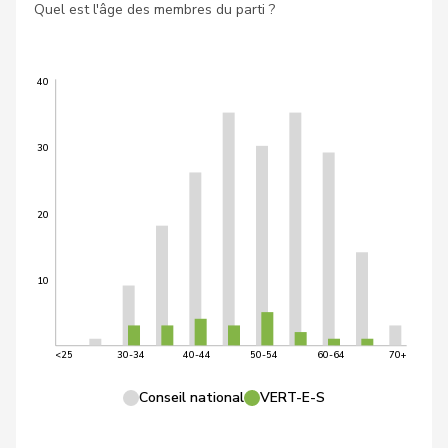
Quel est l'âge des membres du parti ?
40
30
20
10
<25
30-34
40-44
50-54
60-64
70+
Conseil national
VERT-E-S