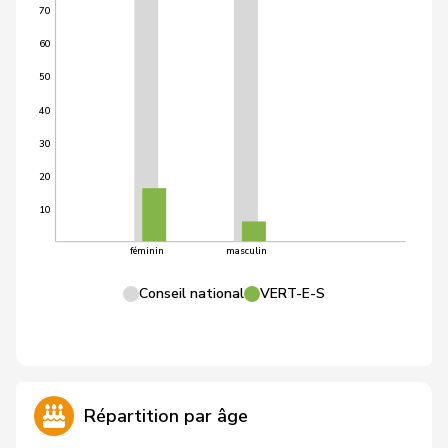
70
60
50
40
30
20
10
féminin
masculin
Conseil national
VERT-E-S
Répartition par âge