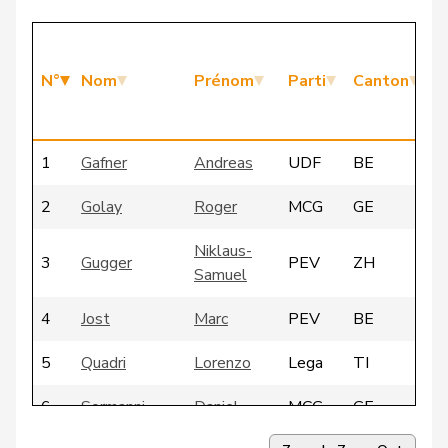
N°
Nom
Prénom
Parti
Canton
m
d
1
Gafner
Andreas
UDF
BE
2
Golay
Roger
MCG
GE
Niklaus-
3
Gugger
PEV
ZH
Samuel
4
Jost
Marc
PEV
BE
5
Quadri
Lorenzo
Lega
TI
6
Sormanni
Daniel
MCG
GE