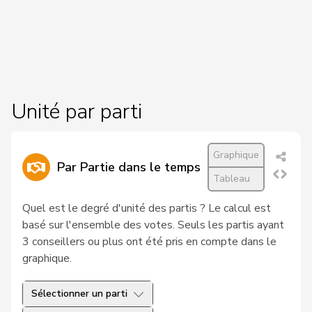
26
Tuena
Mauro
UDC
ZH
VERT-
27
Chollet
Clarence
NE
E-S
28
Docourt
Martine
PSS
NE
Unité par parti
29
Friedl
Claudia
PSS
SG
30
Glur
Christian
UDC
AG
Graphique
Par Partie dans le temps
Tableau
31
Hug
Roman
UDC
GR
Quel est le degré d'unité des partis ? Le calcul est
32
Schläfli
Nina
PSS
TG
basé sur l'ensemble des votes. Seuls les partis ayant
3 conseillers ou plus ont été pris en compte dans le
VERT-
33
Töngi
Michael
LU
graphique.
E-S
34
Tuosto
Brenda
PSS
VD
Sélectionner un parti