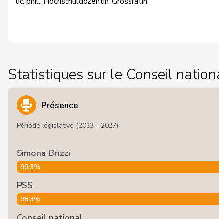
lic. phil., Hochschuldozentin, Grossrätin
Statistiques sur le Conseil nation
Présence
Période législative (2023 - 2027)
Simona Brizzi
99,3%
PSS
98,3%
Conseil national