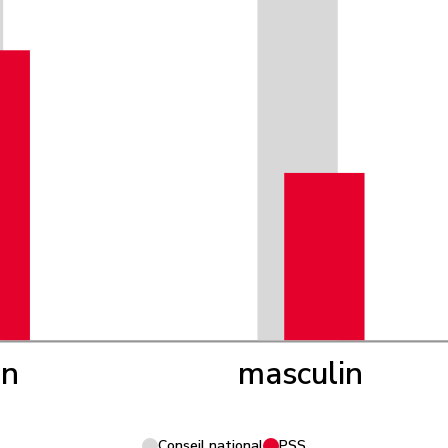
in
masculin
Conseil national
PSS