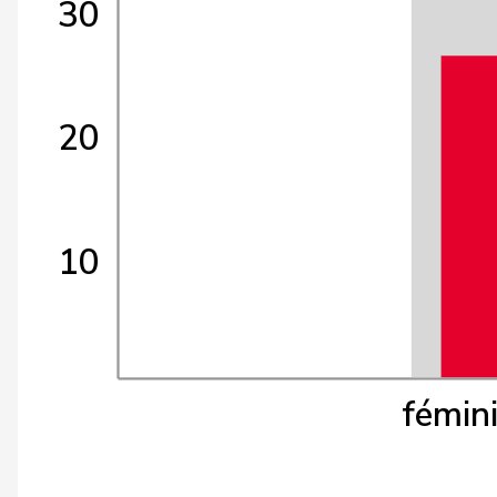
30
20
10
fémin