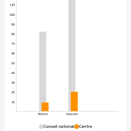
110
100
90
80
70
60
50
40
30
20
10
féminin
masculin
Conseil national
Centre