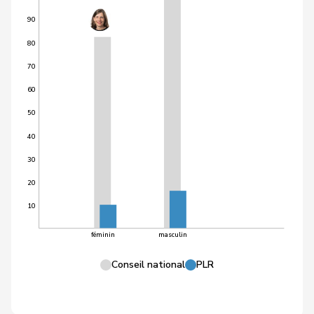
90
80
70
60
50
40
30
20
10
féminin
masculin
Conseil national
PLR