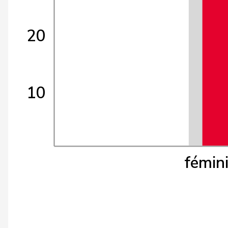
20
10
fémin