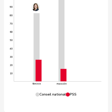
90
80
70
60
50
40
30
20
10
féminin
masculin
Conseil national
PSS