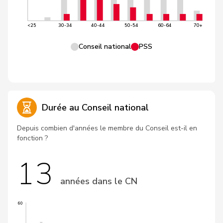
<25
30-34
40-44
50-54
60-64
70+
Conseil national
PSS
Durée au Conseil national
Depuis combien d'années le membre du Conseil est-il en
fonction ?
13
années dans le CN
60