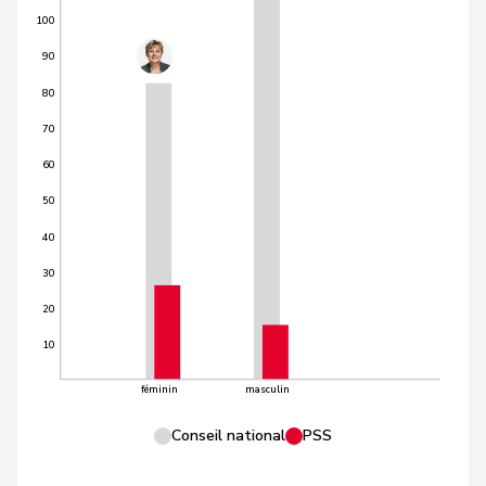
100
90
80
70
60
50
40
30
20
10
féminin
masculin
Conseil national
PSS